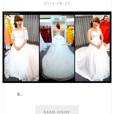
2014-08-22
&…
▌
READ MORE