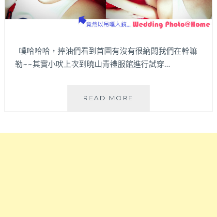
噗哈哈哈，捧油們看到首圖有沒有很納悶我們在幹嘛
勒~~其實小吠上次到曉山青禮服館進行試穿…
瞎
READ MORE
密?!
婚
紗
禮
服
不
用
到
店
租
借