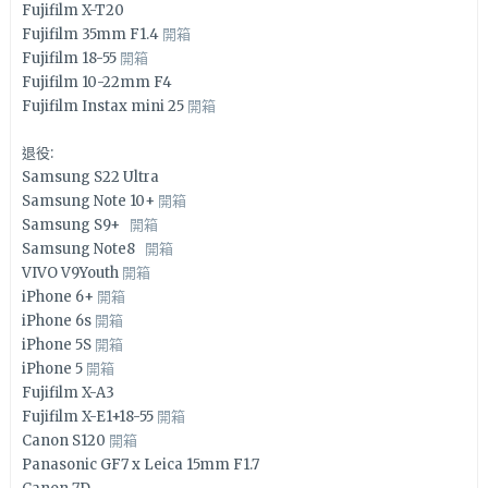
Fujifilm X-T20
Fujifilm 35mm F1.4
開箱
Fujifilm 18-55
開箱
Fujifilm 10-22mm F4
Fujifilm Instax mini 25
開箱
退役:
Samsung S22 Ultra
Samsung Note 10+
開箱
Samsung S9+
開箱
Samsung Note8
開箱
VIVO V9Youth
開箱
iPhone 6+
開箱
iPhone 6s
開箱
iPhone 5S
開箱
iPhone 5
開箱
Fujifilm X-A3
Fujifilm X-E1+18-55
開箱
Canon S120
開箱
Panasonic GF7 x Leica 15mm F1.7