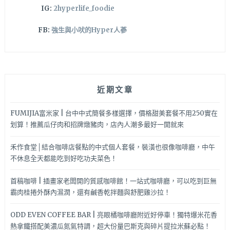
IG:
2hyperlife_foodie
FB:
強生與小吠的Hyper人蔘
近期文章
FUMIJIA富米家 | 台中中式簡餐多樣選擇，價格甜美套餐不用250實在
划算！推薦瓜仔肉和招牌燉豬肉，店內人潮多最好一開就來
禾作食堂│結合咖啡店餐點的中式個人套餐，裝潢也很像咖啡廳，中午
不休息全天都能吃到好吃功夫菜色！
首稿咖啡 | 插畫家老闆開的質感咖啡館！一站式咖啡廳，可以吃到巨無
霸肉桂捲外酥內濕潤，還有鹹香乾拌麵與舒肥雞沙拉！
ODD EVEN COFFEE BAR | 亮眼橘咖啡廳附近好停車！獨特爆米花香
熱拿鐵搭配美濃瓜氮氣特調，超大份量巴斯克與碎片提拉米蘇必點！