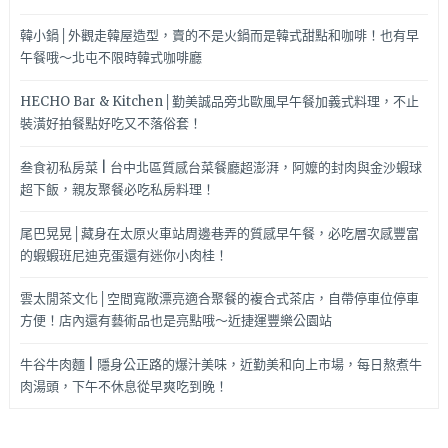
韓小鍋│外觀走韓屋造型，賣的不是火鍋而是韓式甜點和咖啡！也有早
午餐哦～北屯不限時韓式咖啡廳
HECHO Bar & Kitchen│勤美誠品旁北歐風早午餐加義式料理，不止
裝潢好拍餐點好吃又不落俗套！
叁食初私房菜 | 台中北區質感台菜餐廳超澎湃，阿嬤的封肉與金沙蝦球
超下飯，親友聚餐必吃私房料理！
尾巴晃晃│藏身在太原火車站周邊巷弄的質感早午餐，必吃層次感豐富
的蝦蝦班尼迪克蛋還有迷你小肉桂！
雲太閒茶文化│空間寬敞漂亮適合聚餐的複合式茶店，自帶停車位停車
方便！店內還有藝術品也是亮點哦～近捷運豐樂公園站
牛谷牛肉麵 | 隱身公正路的爆汁美味，近勤美和向上市場，每日熬煮牛
肉湯頭，下午不休息從早爽吃到晚！