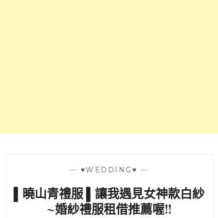
可
直
接
宅
配
到
府!
〈曉
山
青
禮
服
館〉
太
威
了
—
♥WEDDING♥
—
吧!!!
▌曉山青禮服 ▌讓我遇見女神款白紗
~婚紗禮服租借推薦喔!!