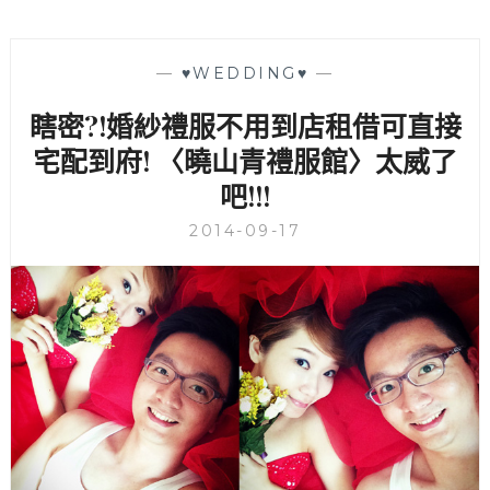
—
♥WEDDING♥
—
瞎密?!婚紗禮服不用到店租借可直接
宅配到府! 〈曉山青禮服館〉太威了
吧!!!
2014-09-17