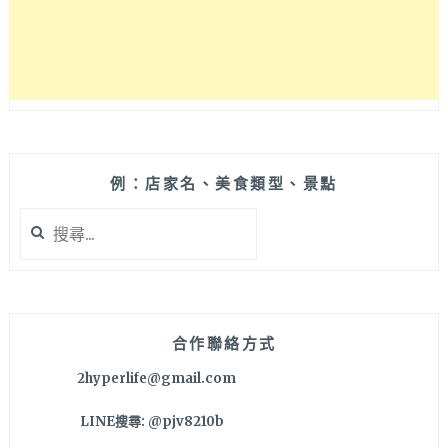
租
借
推
薦
喔!!
例：店家名、美食類型、景點
搜
尋
關
鍵
字:
合作聯絡方式
2hyperlife@gmail.com
LINE搜尋: @pjv8210b