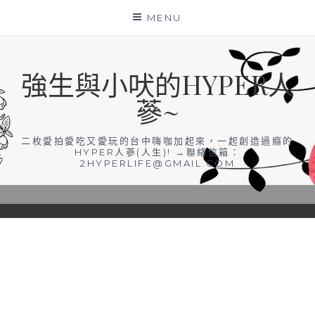
Skip
MENU
to
content
強生與小吠的HYPER人
蔘~
二枚愛拍愛吃又愛玩的台中嗨咖加起來，一起創造過癮的
HYPER人蔘(人生)! →聯絡信箱：
2HYPERLIFE@GMAIL.COM