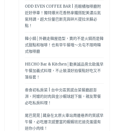
ODD EVEN COFFEE BAR | 亮眼橘咖啡廳附
近好停車！獨特爆米花香熱拿鐵搭配美濃瓜氮
氣特調，超大份量巴斯克與碎片提拉米蘇必
點！
韓小鍋│外觀走韓屋造型，賣的不是火鍋而是韓
式甜點和咖啡！也有早午餐哦～北屯不限時韓
式咖啡廳
HECHO Bar & Kitchen│勤美誠品旁北歐風早
午餐加義式料理，不止裝潢好拍餐點好吃又不
落俗套！
叁食初私房菜 | 台中北區質感台菜餐廳超澎
湃，阿嬤的封肉與金沙蝦球超下飯，親友聚餐
必吃私房料理！
尾巴晃晃│藏身在太原火車站周邊巷弄的質感早
午餐，必吃層次感豐富的蝦蝦班尼迪克蛋還有
迷你小肉桂！