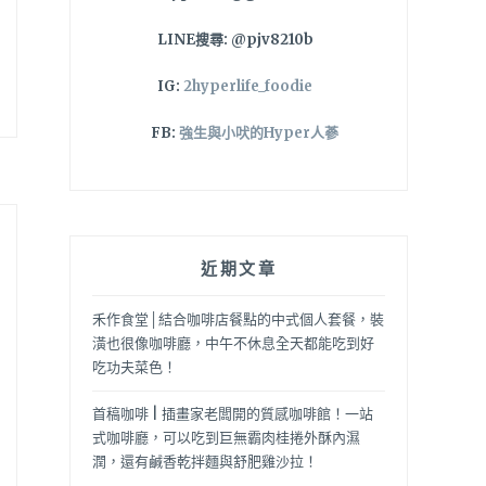
LINE搜尋: @pjv8210b
IG:
2hyperlife_foodie
FB:
強生與小吠的Hyper人蔘
近期文章
禾作食堂│結合咖啡店餐點的中式個人套餐，裝
潢也很像咖啡廳，中午不休息全天都能吃到好
吃功夫菜色！
首稿咖啡 | 插畫家老闆開的質感咖啡館！一站
式咖啡廳，可以吃到巨無霸肉桂捲外酥內濕
潤，還有鹹香乾拌麵與舒肥雞沙拉！