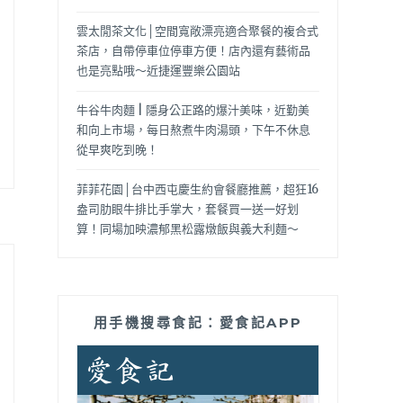
雲太閒茶文化│空間寬敞漂亮適合聚餐的複合式
茶店，自帶停車位停車方便！店內還有藝術品
也是亮點哦～近捷運豐樂公園站
牛谷牛肉麵 | 隱身公正路的爆汁美味，近勤美
和向上市場，每日熬煮牛肉湯頭，下午不休息
從早爽吃到晚！
菲菲花園│台中西屯慶生約會餐廳推薦，超狂16
盎司肋眼牛排比手掌大，套餐買一送一好划
算！同場加映濃郁黑松露燉飯與義大利麵～
用手機搜尋食記：愛食記APP