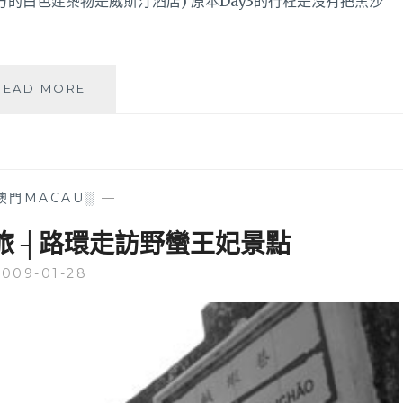
店) 原本Day3的行程是沒有把黑沙
├
READ MORE
澳
門
文
化
美
澳門MACAU░
—
食
之
旅 ┤路環走訪野蠻王妃景點
旅
┤
2009-01-28
冷
吱
吱
的
黑
沙