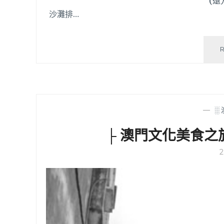
(遠方的白色建築物是威斯汀酒
沙灘排…
—
░
├ 澳門文化美食之