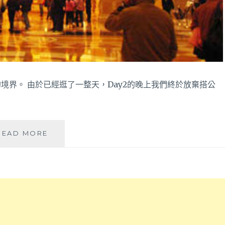
境界。 由於已經逛了一整天，Day2的晚上我們終於放棄搭公
├
READ MORE
澳
門
文
化
美
食
之
旅