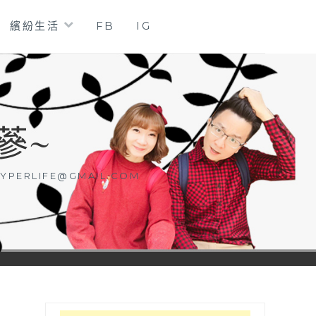
繽紛生活
FB
IG
蔘~
YPERLIFE@GMAIL.COM