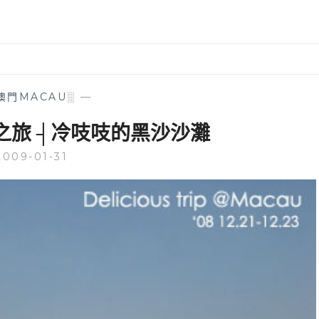
澳門MACAU░
—
之旅 ┤冷吱吱的黑沙沙灘
2009-01-31