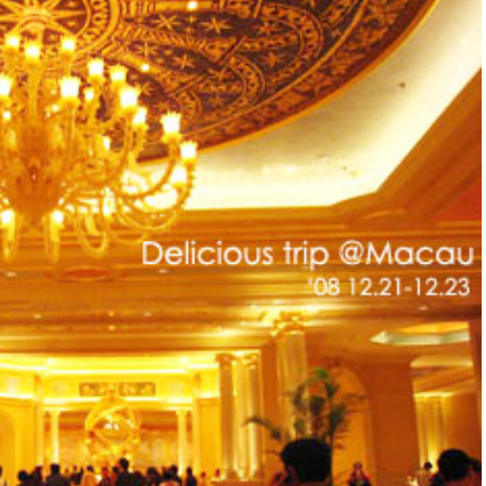
訪
野
蠻
王
妃
景
點