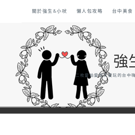
Skip
關於強生&小吠
懶人包攻略
台中美食
to
content
強
二枚愛拍愛吃又愛玩的台中嗨