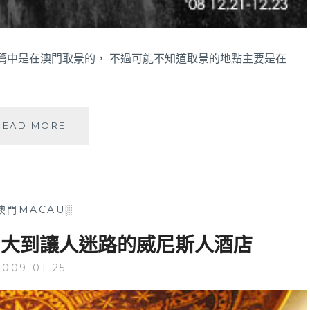
篇中是在澳門取景的， 不過可能不知道取景的地點主要是在
├
READ MORE
澳
門
文
化
美
澳門MACAU░
—
食
之
 ┤大到讓人迷路的威尼斯人酒店
旅
┤
2009-01-25
路
環
走