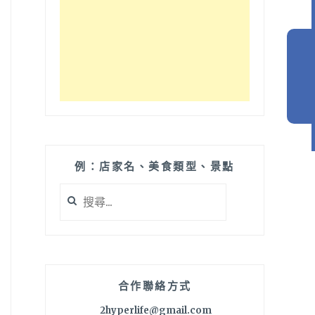
例：店家名、美食類型、景點
搜
尋
關
鍵
字:
合作聯絡方式
2hyperlife@gmail.com