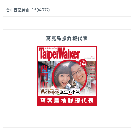
台中西區美食
(1,594,777)
窩克島搶鮮報代表