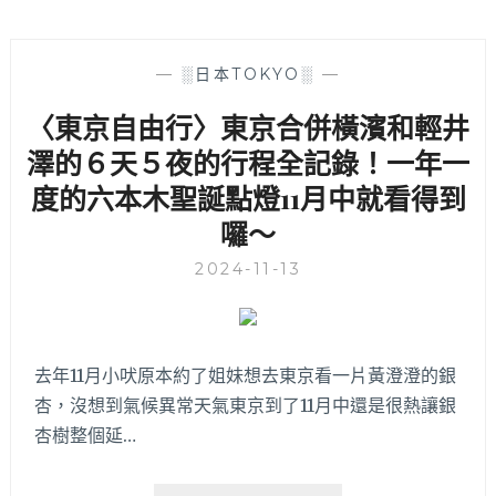
—
░日本TOKYO░
—
〈東京自由行〉東京合併橫濱和輕井
澤的６天５夜的行程全記錄！一年一
度的六本木聖誕點燈11月中就看得到
囉～
2024-11-13
去年11月小吠原本約了姐妹想去東京看一片黃澄澄的銀
杏，沒想到氣候異常天氣東京到了11月中還是很熱讓銀
杏樹整個延…