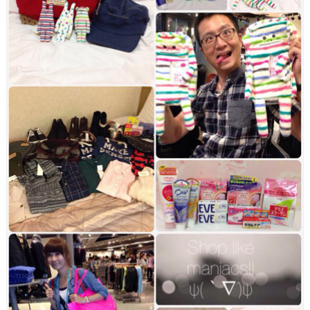
自
遇
由
見
行
超
美
人
食
氣
推
可
薦
麗
餅
&
好
吃
沾
麵!!