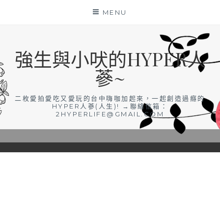
Skip
MENU
to
content
強生與小吠的HYPER人
蔘~
二枚愛拍愛吃又愛玩的台中嗨咖加起來，一起創造過癮的
HYPER人蔘(人生)! →聯絡信箱：
2HYPERLIFE@GMAIL.COM