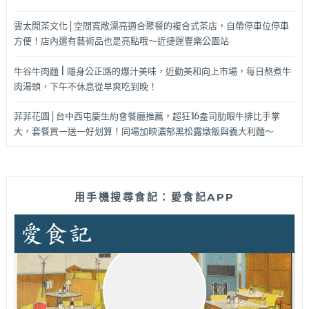
雲太閒茶文化│空間寬敞漂亮適合聚餐的複合式茶店，自帶停車位停車
方便！店內還有藝術品也是亮點哦～近捷運豐樂公園站
牛谷牛肉麵 | 隱身公正路的爆汁美味，近勤美和向上市場，每日熬煮牛
肉湯頭，下午不休息從早爽吃到晚！
菲菲花園│台中西屯慶生約會餐廳推薦，超狂16盎司肋眼牛排比手掌
大，套餐買一送一好划算！同場加映濃郁黑松露燉飯與義大利麵～
用手機搜尋食記：愛食記APP