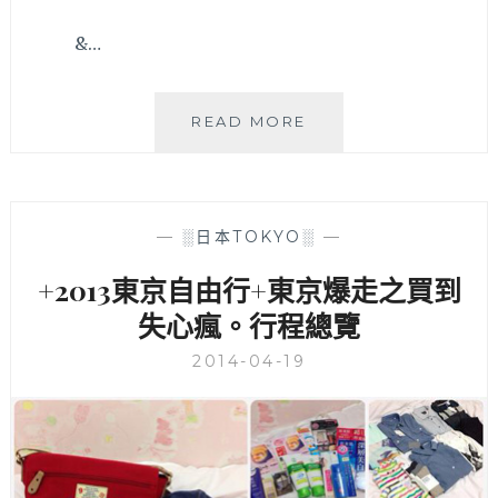
花
&…
板
之
稱，
到
+2013
READ MORE
東
東
京
京
必
自
吃
由
—
░日本TOKYO░
—
的
行
直
+漫
+2013東京自由行+東京爆走之買到
火
步
現
失心瘋。行程總覽
自
烤
由
2014-04-19
漢
之
堡
丘
排
愜
～
意
東
走
京
拍，