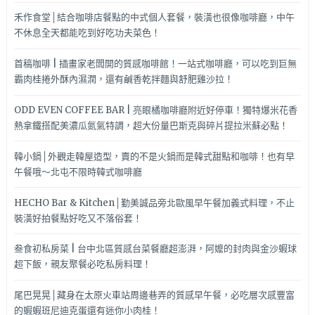
禾作食堂│結合咖啡店餐點的中式個人套餐，裝潢也很像咖啡廳，中午
不休息全天都能吃到好吃功夫菜色！
首稿咖啡 | 插畫家老闆開的質感咖啡館！一站式咖啡廳，可以吃到巨無
霸肉桂捲外酥內濕潤，還有鹹香乾拌麵與舒肥雞沙拉！
ODD EVEN COFFEE BAR | 亮眼橘咖啡廳附近好停車！獨特爆米花香
熱拿鐵搭配美濃瓜氮氣特調，超大份量巴斯克與碎片提拉米蘇必點！
韓小鍋│外觀走韓屋造型，賣的不是火鍋而是韓式甜點和咖啡！也有早
午餐哦～北屯不限時韓式咖啡廳
HECHO Bar & Kitchen│勤美誠品旁北歐風早午餐加義式料理，不止
裝潢好拍餐點好吃又不落俗套！
叁食初私房菜 | 台中北區質感台菜餐廳超澎湃，阿嬤的封肉與金沙蝦球
超下飯，親友聚餐必吃私房料理！
尾巴晃晃│藏身在太原火車站周邊巷弄的質感早午餐，必吃層次感豐富
的蝦蝦班尼迪克蛋還有迷你小肉桂！