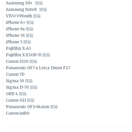
Samsung S9+
開箱
Samsung Note8
開箱
VIVO V9Youth
開箱
iPhone 6+
開箱
iPhone 6s
開箱
iPhone 5S
開箱
iPhone 5
開箱
Fujifilm X-A3
Fujifilm X-E1+18-55
開箱
Canon S120
開箱
Panasonic GF7 x Leica 15mm F1.7
Canon 7D
Sigma 50
開箱
Sigma 17-70
開箱
GRD 4
開箱
Canon G11
開箱
Panasonic GF2+14mm
開箱
Canon is850