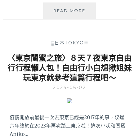
的
行
〈日
READ MORE
程
本
全
旅
記
遊〉
錄！
7
—
░日本TOKYO░
—
一
天
年
6
〈東京閨蜜之旅〉８天７夜東京自由
一
夜
度
行行程懶人包！自由行小白想揪姐妹
東
的
京
玩東京就參考這篇行程吧～
六
加
本
河
2024-06-02
木
口
聖
湖
誕
自
點
由
疫情開放前最後一次去東京已經是2017年的事，睽違
燈
行
11
六年終於在2023年再次踏上東京啦！這次小吠和閨蜜
懶
月
人
Aniko…
中