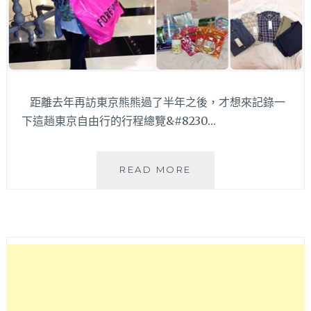
距離去年再訪東京熊熊過了半年之後，才想來記錄一
下這趟東京自由行的行程總覽&#8230…
+2013
READ MORE
東
京
自
由
行
+東
京
爆
走