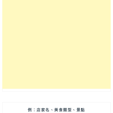
之
買
到
失
心
瘋。
行
程
總
覽
例：店家名、美食類型、景點