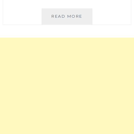
包，
就
富
看
士
〈東
READ MORE
得
山
京
到
怎
閨
囉
麼
蜜
～
都
之
看
旅〉
不
８
膩
天
外
７
加
夜
來
東
日
京
本
自
一
由
定
行
要
行
穿
程
一
懶
次