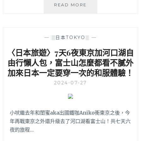
〈東
READ MORE
京
自
由
行〉
—
░日本TOKYO░
—
東
京
〈日本旅遊〉7天6夜東京加河口湖自
合
由行懶人包，富士山怎麼都看不膩外
併
橫
加來日本一定要穿一次的和服體驗！
濱
和
2024-07-27
輕
井
澤
的
小吠繼去年和閨蜜aka出國鐵咖Aniko衝東京之後，今
６
年再戰東京之外還升級去了河口湖看富士山！共七天六
天
５
夜的旅程…
夜