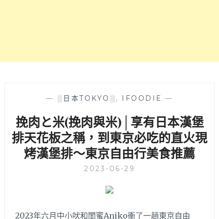
人
的
包！
和
自
服
由
體
行
驗！
小
白
想
揪
姐
—
░日本TOKYO░
,
IFOODIE
—
妹
挽肉と米(挽肉與米)│享有日本漢堡
玩
東
排天花板之稱，到東京必吃的直火現
京
烤漢堡排～東京自由行美食推薦
就
參
2023-06-29
考
這
篇
行
2023年六月中小吠和閨蜜Aniko衝了一趟東京自由
程