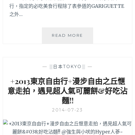
吧
行，指定的必吃美食行程除了表參道的GARIGUETTE
～
之外…
挽
READ MORE
肉
と
米
(挽
—
░日本TOKYO░
—
肉
與
+2013東京自由行+漫步自由之丘愜
米)│
意走拍，遇見超人氣可麗餅&好吃沾
享
有
麵!!
日
本
2014-07-23
漢
堡
排
天