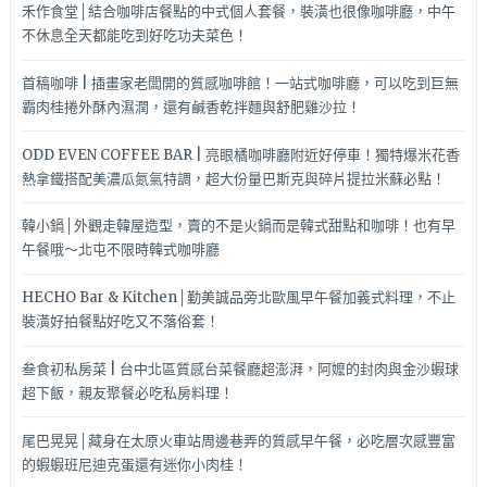
禾作食堂│結合咖啡店餐點的中式個人套餐，裝潢也很像咖啡廳，中午
不休息全天都能吃到好吃功夫菜色！
首稿咖啡 | 插畫家老闆開的質感咖啡館！一站式咖啡廳，可以吃到巨無
霸肉桂捲外酥內濕潤，還有鹹香乾拌麵與舒肥雞沙拉！
ODD EVEN COFFEE BAR | 亮眼橘咖啡廳附近好停車！獨特爆米花香
熱拿鐵搭配美濃瓜氮氣特調，超大份量巴斯克與碎片提拉米蘇必點！
韓小鍋│外觀走韓屋造型，賣的不是火鍋而是韓式甜點和咖啡！也有早
午餐哦～北屯不限時韓式咖啡廳
HECHO Bar & Kitchen│勤美誠品旁北歐風早午餐加義式料理，不止
裝潢好拍餐點好吃又不落俗套！
叁食初私房菜 | 台中北區質感台菜餐廳超澎湃，阿嬤的封肉與金沙蝦球
超下飯，親友聚餐必吃私房料理！
尾巴晃晃│藏身在太原火車站周邊巷弄的質感早午餐，必吃層次感豐富
的蝦蝦班尼迪克蛋還有迷你小肉桂！