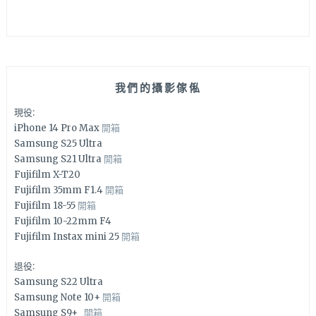
我們的攝影傢俬
現役:
iPhone 14 Pro Max
開箱
Samsung S25 Ultra
Samsung S21 Ultra
開箱
Fujifilm X-T20
Fujifilm 35mm F1.4
開箱
Fujifilm 18-55
開箱
Fujifilm 10-22mm F4
Fujifilm Instax mini 25
開箱
退役:
Samsung S22 Ultra
Samsung Note 10+
開箱
Samsung S9+
開箱