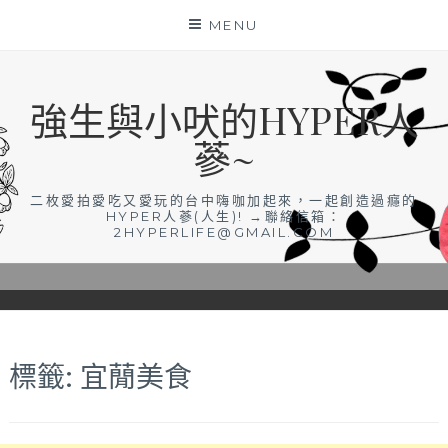
Skip
MENU
to
content
強生與小吠的HYPER人
蔘~
二枚愛拍愛吃又愛玩的台中嗨咖加起來，一起創造過癮的
HYPER人蔘(人生)! →聯絡信箱：
2HYPERLIFE@GMAIL.COM
標籤:
宜蕑美食