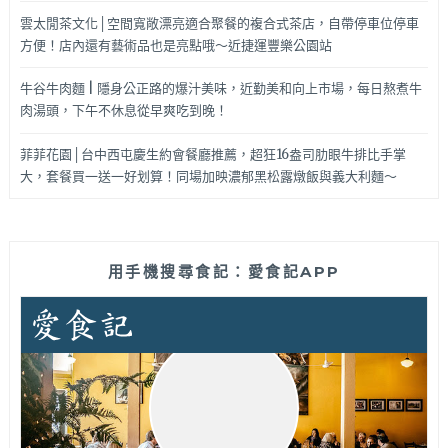
雲太閒茶文化│空間寬敞漂亮適合聚餐的複合式茶店，自帶停車位停車
方便！店內還有藝術品也是亮點哦～近捷運豐樂公園站
牛谷牛肉麵 | 隱身公正路的爆汁美味，近勤美和向上市場，每日熬煮牛
肉湯頭，下午不休息從早爽吃到晚！
菲菲花園│台中西屯慶生約會餐廳推薦，超狂16盎司肋眼牛排比手掌
大，套餐買一送一好划算！同場加映濃郁黑松露燉飯與義大利麵～
用手機搜尋食記：愛食記APP