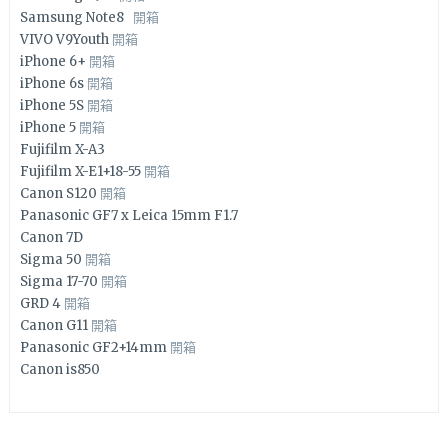
Samsung Note8
開箱
VIVO V9Youth
開箱
iPhone 6+
開箱
iPhone 6s
開箱
iPhone 5S
開箱
iPhone 5
開箱
Fujifilm X-A3
Fujifilm X-E1+18-55
開箱
Canon S120
開箱
Panasonic GF7 x Leica 15mm F1.7
Canon 7D
Sigma 50
開箱
Sigma 17-70
開箱
GRD 4
開箱
Canon G11
開箱
Panasonic GF2+14mm
開箱
Canon is850