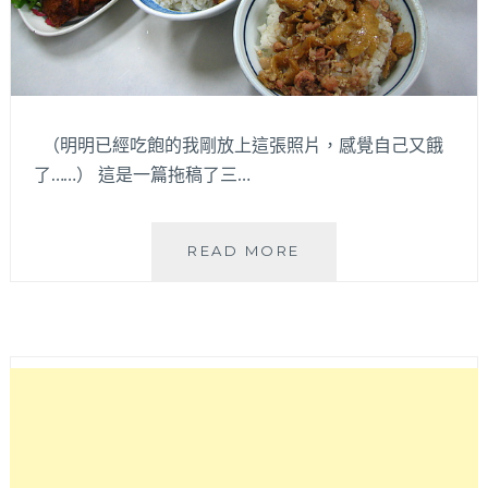
（明明已經吃飽的我剛放上這張照片，感覺自己又餓
了……） 這是一篇拖稿了三…
♥
READ MORE
宜
蘭
放
空
小
旅
行
~♥
在