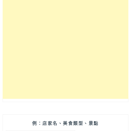
地
人
大
推
薦!
宜
蘭
經
典
小
吃
美
食
吃
喝
全
記
錄
例：店家名、美食類型、景點