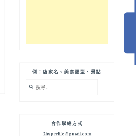
例：店家名、美食類型、景點
搜
尋
關
鍵
字:
合作聯絡方式
2hyperlife@gmail.com