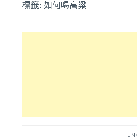
標籤:
如何喝高粱
—
UN