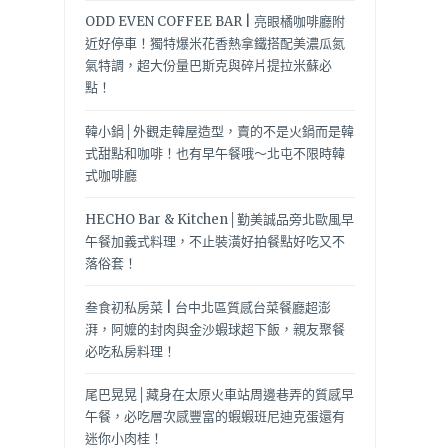
ODD EVEN COFFEE BAR | 亮眼橘咖啡廳附
近好停車！獨特爆米花香熱拿鐵搭配美濃瓜氮
氣特調，超大份量巴斯克與碎片提拉米蘇必
點！
韓小鍋│外觀走韓屋造型，賣的不是火鍋而是韓
式甜點和咖啡！也有早午餐哦～北屯不限時韓
式咖啡廳
HECHO Bar & Kitchen│勤美誠品旁北歐風早
午餐加義式料理，不止裝潢好拍餐點好吃又不
落俗套！
叁食初私房菜 | 台中北區質感台菜餐廳超澎
湃，阿嬤的封肉與金沙蝦球超下飯，親友聚餐
必吃私房料理！
尾巴晃晃│藏身在太原火車站周邊巷弄的質感早
午餐，必吃層次感豐富的蝦蝦班尼迪克蛋還有
迷你小肉桂！