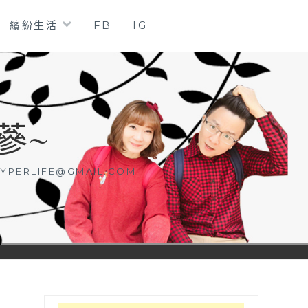
繽紛生活
FB
IG
蔘~
YPERLIFE@GMAIL.COM