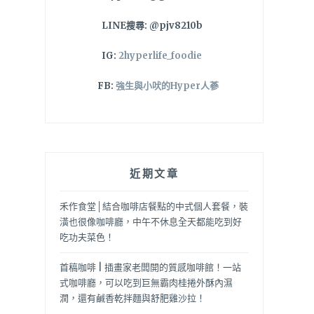
LINE搜尋: @pjv8210b
IG:
2hyperlife_foodie
FB:
強生與小吠的Hyper人蔘
近期文章
禾作食堂│結合咖啡店餐點的中式個人套餐，裝
潢也很像咖啡廳，中午不休息全天都能吃到好
吃功夫菜色！
首稿咖啡 | 插畫家老闆開的質感咖啡館！一站
式咖啡廳，可以吃到巨無霸肉桂捲外酥內濕
潤，還有鹹香乾拌麵與舒肥雞沙拉！