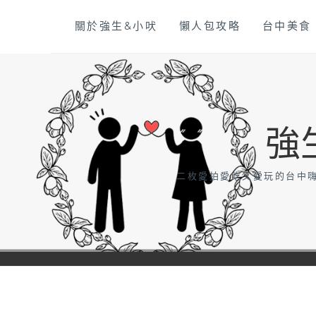
Skip
關於強生&小吠
懶人包攻略
台中美食
to
content
強
二枚愛拍愛吃又愛玩的台中嗨