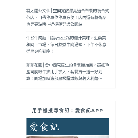
雲太閒茶文化│空間寬敞漂亮適合聚餐的複合式
茶店，自帶停車位停車方便！店內還有藝術品
也是亮點哦～近捷運豐樂公園站
牛谷牛肉麵 | 隱身公正路的爆汁美味，近勤美
和向上市場，每日熬煮牛肉湯頭，下午不休息
從早爽吃到晚！
菲菲花園│台中西屯慶生約會餐廳推薦，超狂16
盎司肋眼牛排比手掌大，套餐買一送一好划
算！同場加映濃郁黑松露燉飯與義大利麵～
用手機搜尋食記：愛食記APP