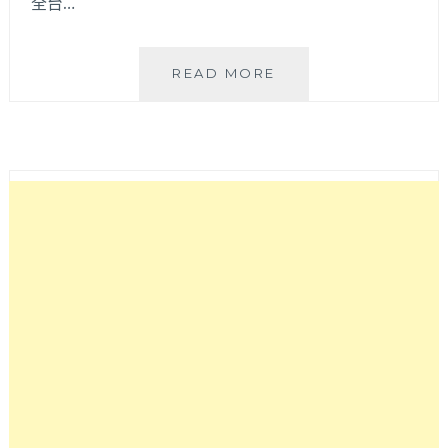
全台…
愛
READ MORE
上
柳
川-
冬
季
戀
曲
創
意
藝
術
光
景
展
覽
|
台