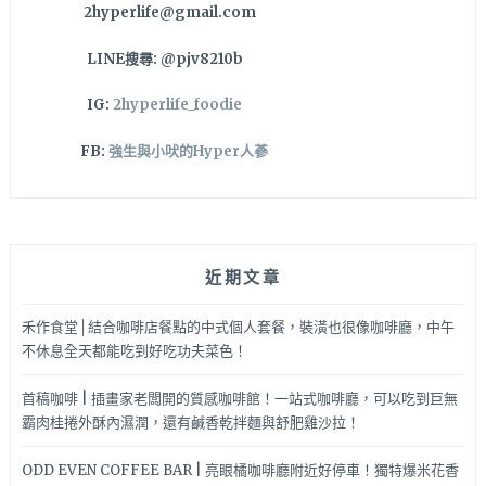
2hyperlife@gmail.com
好
多
LINE搜尋: @pjv8210b
戀
人
IG:
2hyperlife_foodie
好
幸
FB:
強生與小吠的Hyper人蔘
福
～
近期文章
禾作食堂│結合咖啡店餐點的中式個人套餐，裝潢也很像咖啡廳，中午
不休息全天都能吃到好吃功夫菜色！
首稿咖啡 | 插畫家老闆開的質感咖啡館！一站式咖啡廳，可以吃到巨無
霸肉桂捲外酥內濕潤，還有鹹香乾拌麵與舒肥雞沙拉！
ODD EVEN COFFEE BAR | 亮眼橘咖啡廳附近好停車！獨特爆米花香