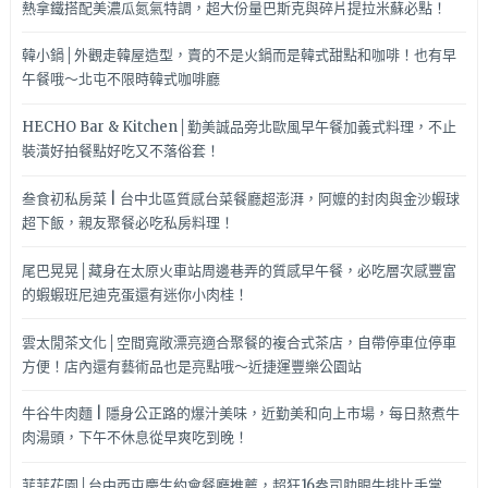
熱拿鐵搭配美濃瓜氮氣特調，超大份量巴斯克與碎片提拉米蘇必點！
韓小鍋│外觀走韓屋造型，賣的不是火鍋而是韓式甜點和咖啡！也有早
午餐哦～北屯不限時韓式咖啡廳
HECHO Bar & Kitchen│勤美誠品旁北歐風早午餐加義式料理，不止
裝潢好拍餐點好吃又不落俗套！
叁食初私房菜 | 台中北區質感台菜餐廳超澎湃，阿嬤的封肉與金沙蝦球
超下飯，親友聚餐必吃私房料理！
尾巴晃晃│藏身在太原火車站周邊巷弄的質感早午餐，必吃層次感豐富
的蝦蝦班尼迪克蛋還有迷你小肉桂！
雲太閒茶文化│空間寬敞漂亮適合聚餐的複合式茶店，自帶停車位停車
方便！店內還有藝術品也是亮點哦～近捷運豐樂公園站
牛谷牛肉麵 | 隱身公正路的爆汁美味，近勤美和向上市場，每日熬煮牛
肉湯頭，下午不休息從早爽吃到晚！
菲菲花園│台中西屯慶生約會餐廳推薦，超狂16盎司肋眼牛排比手掌