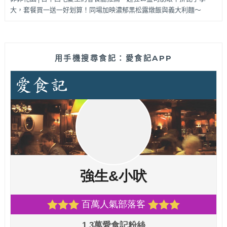
大，套餐買一送一好划算！同場加映濃郁黑松露燉飯與義大利麵～
用手機搜尋食記：愛食記APP