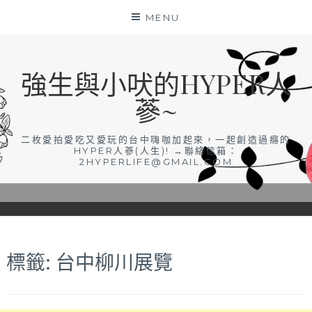
Skip
MENU
to
content
強生與小吠的HYPER人
蔘~
二枚愛拍愛吃又愛玩的台中嗨咖加起來，一起創造過癮的
HYPER人蔘(人生)! →聯絡信箱：
2HYPERLIFE@GMAIL.COM
標籤:
台中柳川展覽