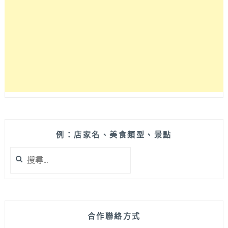
中
看
夜
景
最
新
景
點
在
這，
越
晚
例：店家名、美食類型、景點
越
搜
美
尋
麗
關
展
鍵
到
字:
2018/3/4，
現
合作聯絡方式
場