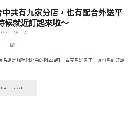
披薩│台中共有九家分店，也有配合外送平
時候就近訂起來啦～
2021-06-10
名還是想吃個邪惡的Pizza呀！畢竟煮婦煮了一週也煮到好厭
PIZZA
READ MORE
RUNNING
手
作
披
薩
│