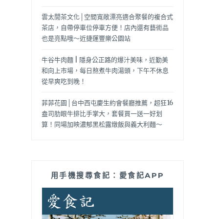
雲太閒茶文化│空間寬敞漂亮適合聚餐的複合式
茶店，自帶停車位停車方便！店內還有藝術品
也是亮點哦～近捷運豐樂公園站
牛谷牛肉麵 | 隱身公正路的爆汁美味，近勤美
和向上市場，每日熬煮牛肉湯頭，下午不休息
從早爽吃到晚！
菲菲花園│台中西屯慶生約會餐廳推薦，超狂16
盎司肋眼牛排比手掌大，套餐買一送一好划
算！同場加映濃郁黑松露燉飯與義大利麵～
用手機搜尋食記：愛食記APP