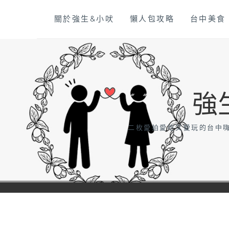
Skip
關於強生&小吠
懶人包攻略
台中美食
to
content
強
二枚愛拍愛吃又愛玩的台中嗨