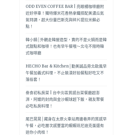
ODD EVEN COFFEE BAR | 亮眼橘咖啡廳附
近好停車！獨特爆米花香熱拿鐵搭配美濃瓜氮
氣特調，超大份量巴斯克與碎片提拉米蘇必
點！
韓小鍋│外觀走韓屋造型，賣的不是火鍋而是韓
式甜點和咖啡！也有早午餐哦～北屯不限時韓
式咖啡廳
HECHO Bar & Kitchen│勤美誠品旁北歐風早
午餐加義式料理，不止裝潢好拍餐點好吃又不
落俗套！
叁食初私房菜 | 台中北區質感台菜餐廳超澎
湃，阿嬤的封肉與金沙蝦球超下飯，親友聚餐
必吃私房料理！
尾巴晃晃│藏身在太原火車站周邊巷弄的質感早
午餐，必吃層次感豐富的蝦蝦班尼迪克蛋還有
迷你小肉桂！