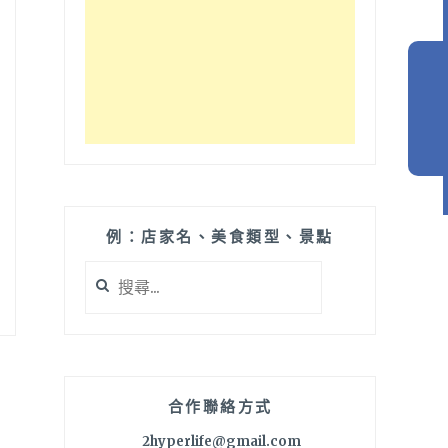
例：店家名、美食類型、景點
搜
尋
關
鍵
字:
合作聯絡方式
2hyperlife@gmail.com