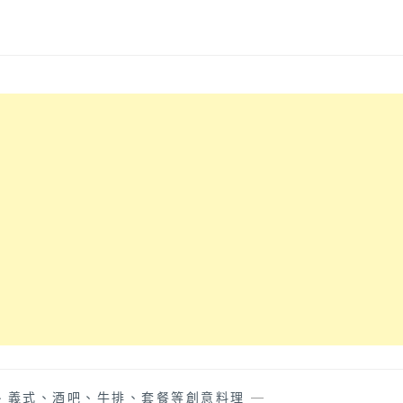
、義式、酒吧、牛排、套餐等創意料理
—