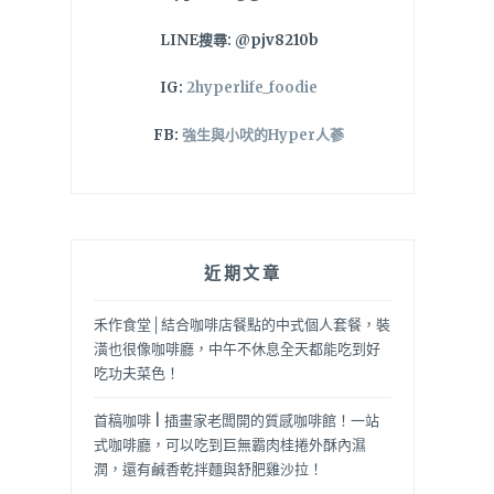
LINE搜尋: @pjv8210b
IG:
2hyperlife_foodie
FB:
強生與小吠的Hyper人蔘
近期文章
禾作食堂│結合咖啡店餐點的中式個人套餐，裝
潢也很像咖啡廳，中午不休息全天都能吃到好
吃功夫菜色！
首稿咖啡 | 插畫家老闆開的質感咖啡館！一站
式咖啡廳，可以吃到巨無霸肉桂捲外酥內濕
潤，還有鹹香乾拌麵與舒肥雞沙拉！