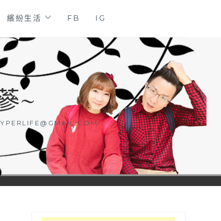
繽紛生活
FB
IG
蔘~
YPERLIFE@GMAIL.COM