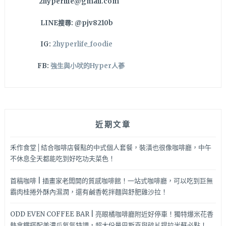
2hyperlife@gmail.com
用
啊
LINE搜尋: @pjv8210b
～
IG:
2hyperlife_foodie
FB:
強生與小吠的Hyper人蔘
近期文章
禾作食堂│結合咖啡店餐點的中式個人套餐，裝潢也很像咖啡廳，中午
不休息全天都能吃到好吃功夫菜色！
首稿咖啡 | 插畫家老闆開的質感咖啡館！一站式咖啡廳，可以吃到巨無
霸肉桂捲外酥內濕潤，還有鹹香乾拌麵與舒肥雞沙拉！
ODD EVEN COFFEE BAR | 亮眼橘咖啡廳附近好停車！獨特爆米花香
熱拿鐵搭配美濃瓜氮氣特調，超大份量巴斯克與碎片提拉米蘇必點！