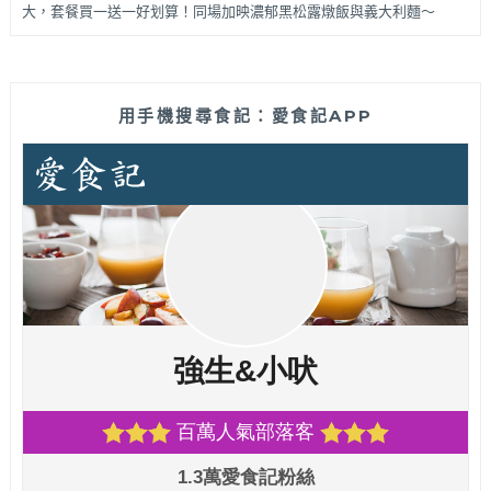
大，套餐買一送一好划算！同場加映濃郁黑松露燉飯與義大利麵～
用手機搜尋食記：愛食記APP