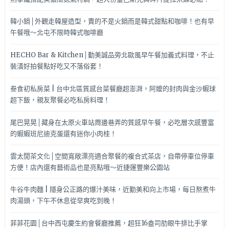
韓小鍋│外觀走韓屋造型，賣的不是火鍋而是韓式甜點和咖啡！也有早
午餐哦～北屯不限時韓式咖啡廳
HECHO Bar & Kitchen│勤美誠品旁北歐風早午餐加義式料理，不止
裝潢好拍餐點好吃又不落俗套！
叁食初私房菜 | 台中北區質感台菜餐廳超澎湃，阿嬤的封肉與金沙蝦球
超下飯，親友聚餐必吃私房料理！
尾巴晃晃│藏身在太原火車站周邊巷弄的質感早午餐，必吃層次感豐富
的蝦蝦班尼迪克蛋還有迷你小肉桂！
雲太閒茶文化│空間寬敞漂亮適合聚餐的複合式茶店，自帶停車位停車
方便！店內還有藝術品也是亮點哦～近捷運豐樂公園站
牛谷牛肉麵 | 隱身公正路的爆汁美味，近勤美和向上市場，每日熬煮牛
肉湯頭，下午不休息從早爽吃到晚！
菲菲花園│台中西屯慶生約會餐廳推薦，超狂16盎司肋眼牛排比手掌