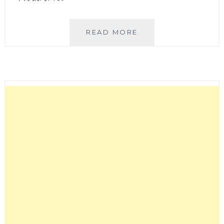
G
READ MORE
家
噪
咖
│
可
客
製
餐
點
的
台
中
北
區
平
價
早