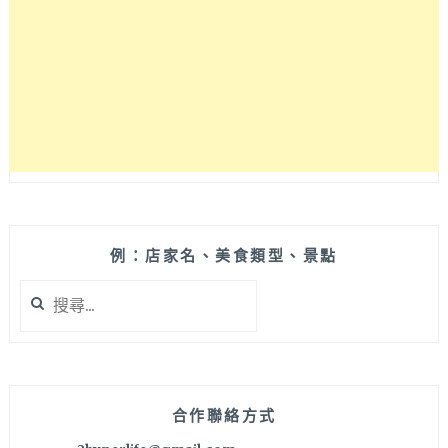
午
餐
店，
特
別
適
合
需
要
注
意
飲
例：店家名、美食類型、景點
食
搜
比
尋
例
關
的
鍵
健
字:
身
咖
合作聯絡方式
享