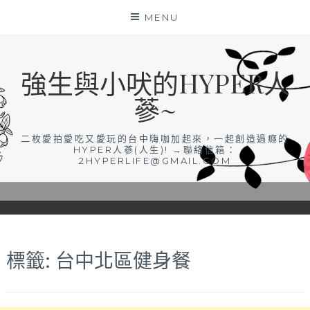
Skip
MENU
to
content
強生與小吠的HYPER人
蔘~
二枚愛拍愛吃又愛玩的台中嗨咖加起來，一起創造過癮的
HYPER人蔘(人生)! →聯絡信箱：
2HYPERLIFE@GMAIL.COM
標籤:
台中北區健身餐