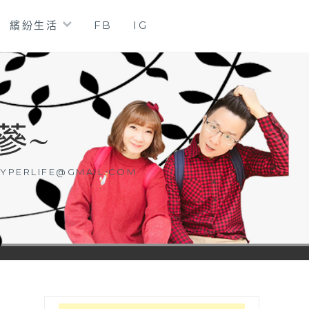
繽紛生活
FB
IG
蔘~
YPERLIFE@GMAIL.COM