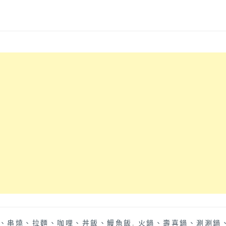
、串燒、拉麵、咖哩、丼飯、鰻魚飯
,
火鍋、壽喜鍋、涮涮鍋