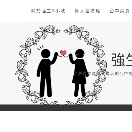
Skip
關於強生&小吠
懶人包攻略
台中美食
to
content
強
二枚愛拍愛吃又愛玩的台中嗨