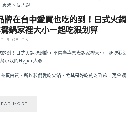
、炭烤、個人鍋
—
餐廳品牌在台中愛買也吃的到！日式火鍋
鴛鴦鍋家裡大小一起吃狠划算
2019-08-06
補充蛋白質，所以我們愛吃火鍋，尤其是好吃的吃到飽，更會讓
和
READ MORE
食
さ
と
|