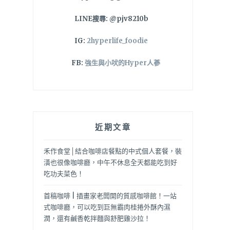
LINE搜尋: @pjv8210b
IG:
2hyperlife_foodie
FB:
強生與小吠的Hyper人蔘
近期文章
禾作食堂│結合咖啡店餐點的中式個人套餐，裝
潢也很像咖啡廳，中午不休息全天都能吃到好
吃功夫菜色！
首稿咖啡 | 插畫家老闆開的質感咖啡館！一站
式咖啡廳，可以吃到巨無霸肉桂捲外酥內濕
潤，還有鹹香乾拌麵與舒肥雞沙拉！