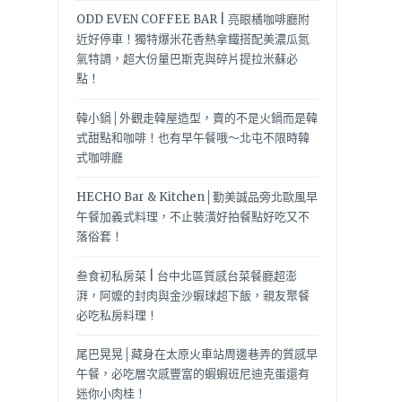
ODD EVEN COFFEE BAR | 亮眼橘咖啡廳附
近好停車！獨特爆米花香熱拿鐵搭配美濃瓜氮
氣特調，超大份量巴斯克與碎片提拉米蘇必
點！
韓小鍋│外觀走韓屋造型，賣的不是火鍋而是韓
式甜點和咖啡！也有早午餐哦～北屯不限時韓
式咖啡廳
HECHO Bar & Kitchen│勤美誠品旁北歐風早
午餐加義式料理，不止裝潢好拍餐點好吃又不
落俗套！
叁食初私房菜 | 台中北區質感台菜餐廳超澎
湃，阿嬤的封肉與金沙蝦球超下飯，親友聚餐
必吃私房料理！
尾巴晃晃│藏身在太原火車站周邊巷弄的質感早
午餐，必吃層次感豐富的蝦蝦班尼迪克蛋還有
迷你小肉桂！