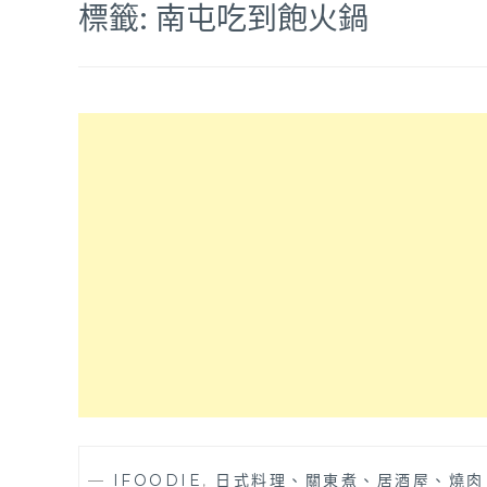
標籤:
南屯吃到飽火鍋
—
IFOODIE
,
日式料理、關東煮、居酒屋、燒肉