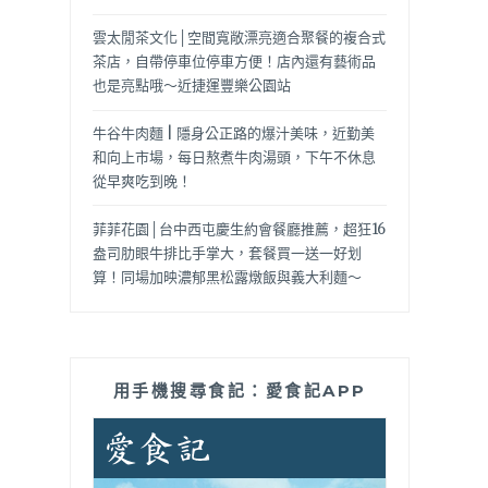
雲太閒茶文化│空間寬敞漂亮適合聚餐的複合式
茶店，自帶停車位停車方便！店內還有藝術品
也是亮點哦～近捷運豐樂公園站
牛谷牛肉麵 | 隱身公正路的爆汁美味，近勤美
和向上市場，每日熬煮牛肉湯頭，下午不休息
從早爽吃到晚！
菲菲花園│台中西屯慶生約會餐廳推薦，超狂16
盎司肋眼牛排比手掌大，套餐買一送一好划
算！同場加映濃郁黑松露燉飯與義大利麵～
用手機搜尋食記：愛食記APP