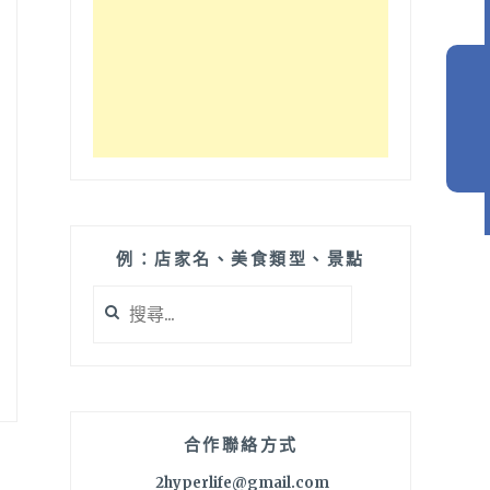
例：店家名、美食類型、景點
搜
尋
關
鍵
字:
合作聯絡方式
2hyperlife@gmail.com