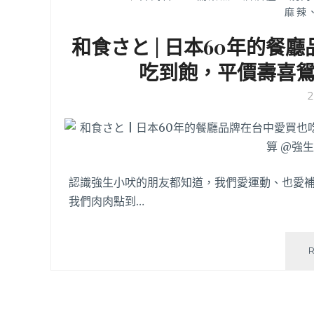
麻辣
和食さと | 日本60年的
吃到飽，平價壽喜
認識強生小吠的朋友都知道，我們愛運動、也愛
我們肉肉點到…