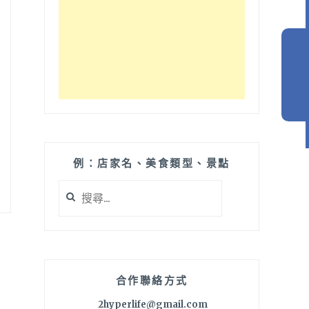
例：店家名、美食類型、景點
搜
尋
關
鍵
字:
合作聯絡方式
2hyperlife@gmail.com