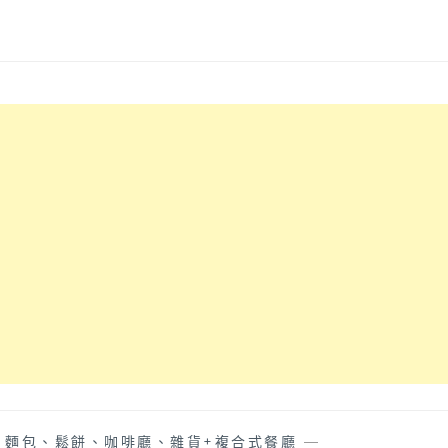
、麵包、鬆餅、咖啡廳、雜貨+複合式餐廳
—