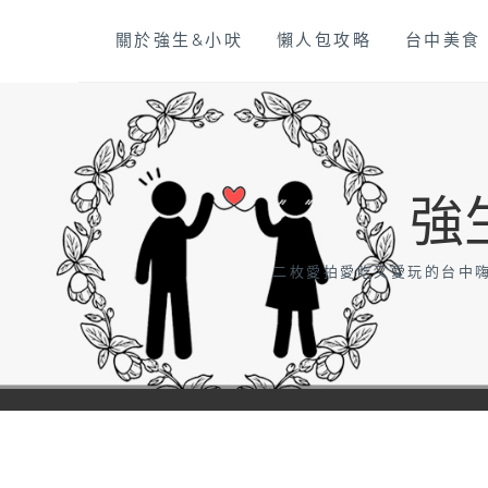
Skip
關於強生&小吠
懶人包攻略
台中美食
to
content
強
二枚愛拍愛吃又愛玩的台中嗨