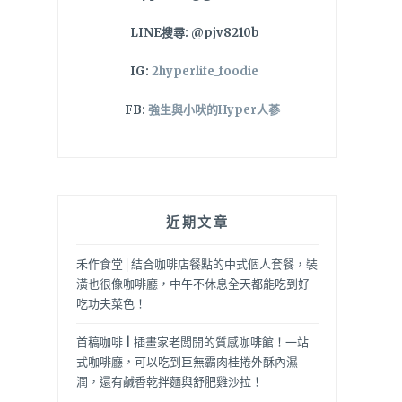
LINE搜尋: @pjv8210b
IG:
2hyperlife_foodie
FB:
強生與小吠的Hyper人蔘
近期文章
禾作食堂│結合咖啡店餐點的中式個人套餐，裝
潢也很像咖啡廳，中午不休息全天都能吃到好
吃功夫菜色！
首稿咖啡 | 插畫家老闆開的質感咖啡館！一站
式咖啡廳，可以吃到巨無霸肉桂捲外酥內濕
潤，還有鹹香乾拌麵與舒肥雞沙拉！