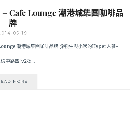
Cafe Lounge 潮港城集團咖啡品
牌
2014-05-19
市南屯區環中路四段2號…
「台
READ MORE
中
南
屯」
下
午
茶
新