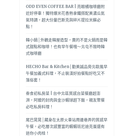
ODD EVEN COFFEE BAR | 亮眼橘咖啡廳附
近好停車！獨特爆米花香熱拿鐵搭配美濃瓜氮
氣特調，超大份量巴斯克與碎片提拉米蘇必
點！
韓小鍋│外觀走韓屋造型，賣的不是火鍋而是韓
式甜點和咖啡！也有早午餐哦～北屯不限時韓
式咖啡廳
HECHO Bar & Kitchen│勤美誠品旁北歐風早
午餐加義式料理，不止裝潢好拍餐點好吃又不
落俗套！
叁食初私房菜 | 台中北區質感台菜餐廳超澎
湃，阿嬤的封肉與金沙蝦球超下飯，親友聚餐
必吃私房料理！
尾巴晃晃│藏身在太原火車站周邊巷弄的質感早
午餐，必吃層次感豐富的蝦蝦班尼迪克蛋還有
迷你小肉桂！