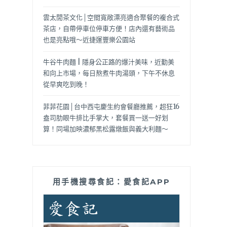
雲太閒茶文化│空間寬敞漂亮適合聚餐的複合式
茶店，自帶停車位停車方便！店內還有藝術品
也是亮點哦～近捷運豐樂公園站
牛谷牛肉麵 | 隱身公正路的爆汁美味，近勤美
和向上市場，每日熬煮牛肉湯頭，下午不休息
從早爽吃到晚！
菲菲花園│台中西屯慶生約會餐廳推薦，超狂16
盎司肋眼牛排比手掌大，套餐買一送一好划
算！同場加映濃郁黑松露燉飯與義大利麵～
用手機搜尋食記：愛食記APP