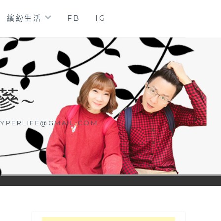
繽紛生活
FB
IG
蔘~
YPERLIFE@GMAIL.COM