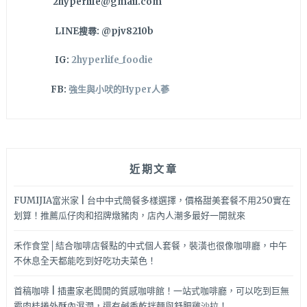
2hyperlife@gmail.com
LINE搜尋: @pjv8210b
IG:
2hyperlife_foodie
FB:
強生與小吠的Hyper人蔘
近期文章
FUMIJIA富米家 | 台中中式簡餐多樣選擇，價格甜美套餐不用250實在
划算！推薦瓜仔肉和招牌燉豬肉，店內人潮多最好一開就來
禾作食堂│結合咖啡店餐點的中式個人套餐，裝潢也很像咖啡廳，中午
不休息全天都能吃到好吃功夫菜色！
首稿咖啡 | 插畫家老闆開的質感咖啡館！一站式咖啡廳，可以吃到巨無
霸肉桂捲外酥內濕潤，還有鹹香乾拌麵與舒肥雞沙拉！