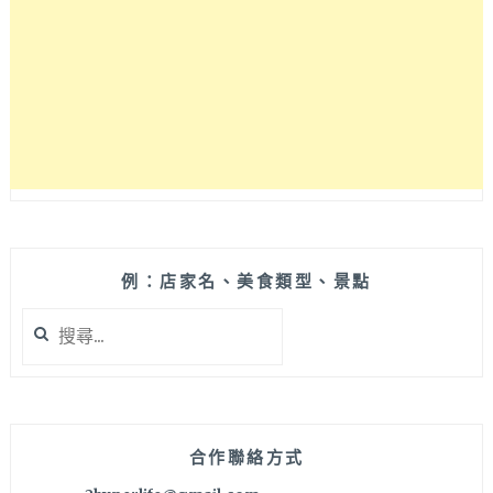
茶
口
味
冰
品
啦！
6/16-
7/13
全
家
任
選
例：店家名、美食類型、景點
2
搜
件
尋
8
關
折
鍵
唷
字:
～
合作聯絡方式