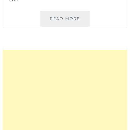
WA!COOKIES
READ MORE
雪
糕
│
美
食
YOUTUBER
古
娃
娃
點
心
品
牌
推
出
二
款