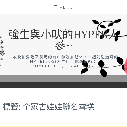
Skip
MENU
to
content
強生與小吠的HYPER人
蔘~
二枚愛拍愛吃又愛玩的台中嗨咖加起來，一起創造過癮的
HYPER人蔘(人生)! →聯絡信箱：
2HYPERLIFE@GMAIL.COM
標籤:
全家古娃娃聯名雪糕