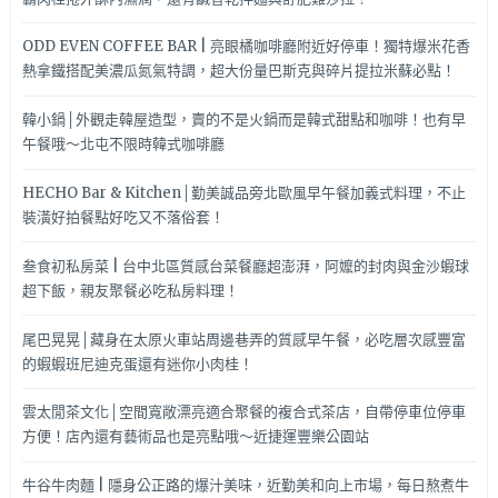
ODD EVEN COFFEE BAR | 亮眼橘咖啡廳附近好停車！獨特爆米花香
熱拿鐵搭配美濃瓜氮氣特調，超大份量巴斯克與碎片提拉米蘇必點！
韓小鍋│外觀走韓屋造型，賣的不是火鍋而是韓式甜點和咖啡！也有早
午餐哦～北屯不限時韓式咖啡廳
HECHO Bar & Kitchen│勤美誠品旁北歐風早午餐加義式料理，不止
裝潢好拍餐點好吃又不落俗套！
叁食初私房菜 | 台中北區質感台菜餐廳超澎湃，阿嬤的封肉與金沙蝦球
超下飯，親友聚餐必吃私房料理！
尾巴晃晃│藏身在太原火車站周邊巷弄的質感早午餐，必吃層次感豐富
的蝦蝦班尼迪克蛋還有迷你小肉桂！
雲太閒茶文化│空間寬敞漂亮適合聚餐的複合式茶店，自帶停車位停車
方便！店內還有藝術品也是亮點哦～近捷運豐樂公園站
牛谷牛肉麵 | 隱身公正路的爆汁美味，近勤美和向上市場，每日熬煮牛