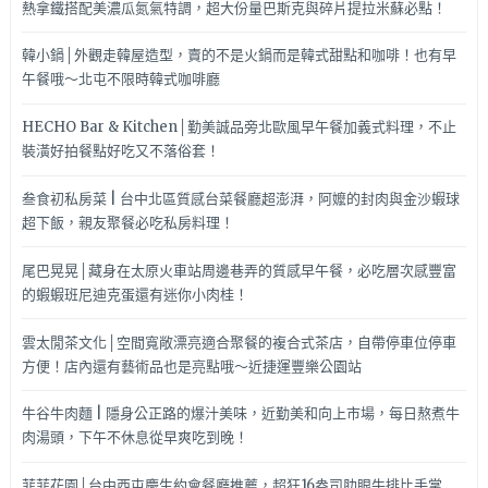
熱拿鐵搭配美濃瓜氮氣特調，超大份量巴斯克與碎片提拉米蘇必點！
韓小鍋│外觀走韓屋造型，賣的不是火鍋而是韓式甜點和咖啡！也有早
午餐哦～北屯不限時韓式咖啡廳
HECHO Bar & Kitchen│勤美誠品旁北歐風早午餐加義式料理，不止
裝潢好拍餐點好吃又不落俗套！
叁食初私房菜 | 台中北區質感台菜餐廳超澎湃，阿嬤的封肉與金沙蝦球
超下飯，親友聚餐必吃私房料理！
尾巴晃晃│藏身在太原火車站周邊巷弄的質感早午餐，必吃層次感豐富
的蝦蝦班尼迪克蛋還有迷你小肉桂！
雲太閒茶文化│空間寬敞漂亮適合聚餐的複合式茶店，自帶停車位停車
方便！店內還有藝術品也是亮點哦～近捷運豐樂公園站
牛谷牛肉麵 | 隱身公正路的爆汁美味，近勤美和向上市場，每日熬煮牛
肉湯頭，下午不休息從早爽吃到晚！
菲菲花園│台中西屯慶生約會餐廳推薦，超狂16盎司肋眼牛排比手掌