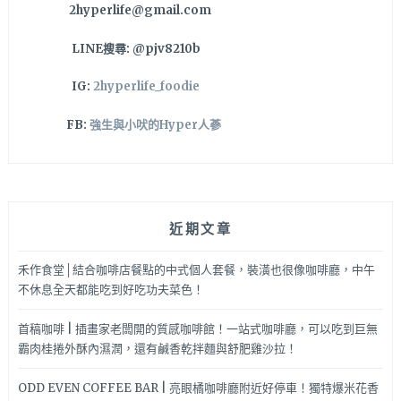
2hyperlife@gmail.com
小
很
LINE搜尋: @pjv8210b
適
合
IG:
2hyperlife_foodie
在
家
FB:
強生與小吠的Hyper人蔘
運
動！
近期文章
禾作食堂│結合咖啡店餐點的中式個人套餐，裝潢也很像咖啡廳，中午
不休息全天都能吃到好吃功夫菜色！
首稿咖啡 | 插畫家老闆開的質感咖啡館！一站式咖啡廳，可以吃到巨無
霸肉桂捲外酥內濕潤，還有鹹香乾拌麵與舒肥雞沙拉！
ODD EVEN COFFEE BAR | 亮眼橘咖啡廳附近好停車！獨特爆米花香