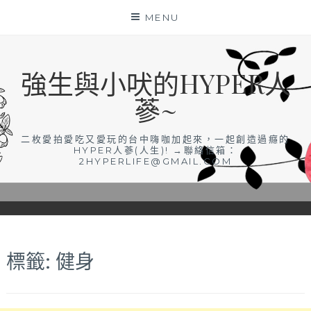
Skip
MENU
to
content
強生與小吠的HYPER人
蔘~
二枚愛拍愛吃又愛玩的台中嗨咖加起來，一起創造過癮的
HYPER人蔘(人生)! →聯絡信箱：
2HYPERLIFE@GMAIL.COM
標籤:
健身