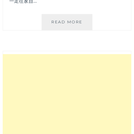
一定在家自…
JHT
READ MORE
極
創
平
板
跑
步
機
|
輕
巧
好
收
納
滾
輪
設
計