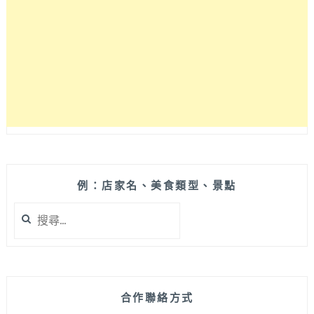
完
全
不
佔
空
間，
寬
跑
帶
43CM
穩
定
例：店家名、美食類型、景點
性
搜
高，
尋
無
關
刷
鍵
馬
字:
達
噪
合作聯絡方式
音