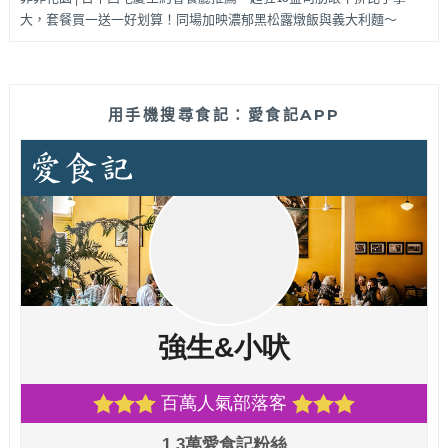
大，套餐買一送一好划算！同場加映濃郁黑松露燉飯與義大利麵～
用手機搜尋食記：愛食記APP