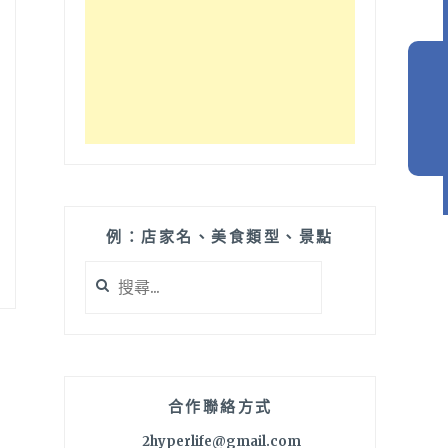
例：店家名、美食類型、景點
搜
尋
關
鍵
字:
合作聯絡方式
2hyperlife@gmail.com