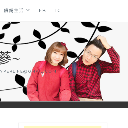
繽紛生活
FB
IG
蔘~
YPERLIFE@GMAIL.COM