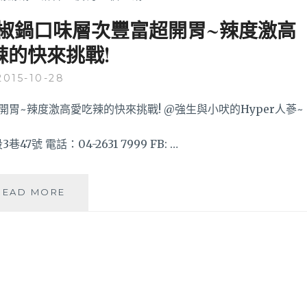
椒鍋口味層次豐富超開胃~辣度激高
辣的快來挑戰!
2015-10-28
 電話：04-2631 7999 FB: …
台
READ MORE
中
東
海
『那
個
鍋』
狂