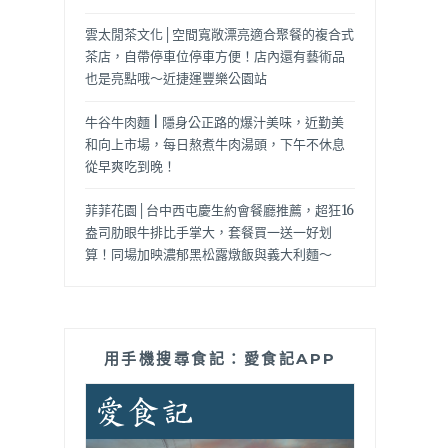
雲太閒茶文化│空間寬敞漂亮適合聚餐的複合式
茶店，自帶停車位停車方便！店內還有藝術品
也是亮點哦～近捷運豐樂公園站
牛谷牛肉麵 | 隱身公正路的爆汁美味，近勤美
和向上市場，每日熬煮牛肉湯頭，下午不休息
從早爽吃到晚！
菲菲花園│台中西屯慶生約會餐廳推薦，超狂16
盎司肋眼牛排比手掌大，套餐買一送一好划
算！同場加映濃郁黑松露燉飯與義大利麵～
用手機搜尋食記：愛食記APP