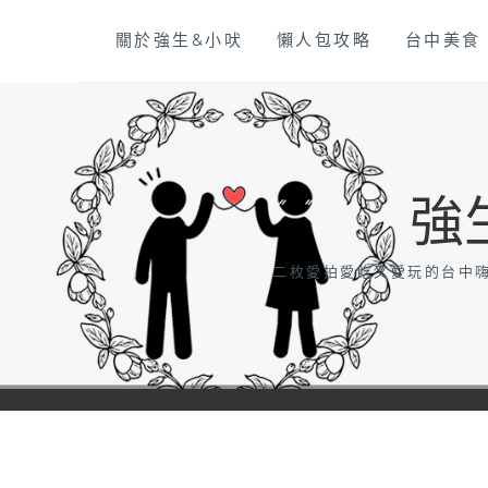
Skip
關於強生&小吠
懶人包攻略
台中美食
to
content
強
二枚愛拍愛吃又愛玩的台中嗨