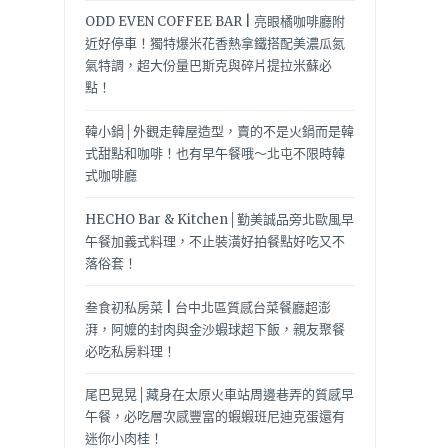
ODD EVEN COFFEE BAR | 亮眼橘咖啡廳附
近好停車！獨特爆米花香熱拿鐵搭配美濃瓜氮
氣特調，超大份量巴斯克與碎片提拉米蘇必
點！
韓小鍋│外觀走韓屋造型，賣的不是火鍋而是韓
式甜點和咖啡！也有早午餐哦～北屯不限時韓
式咖啡廳
HECHO Bar & Kitchen│勤美誠品旁北歐風早
午餐加義式料理，不止裝潢好拍餐點好吃又不
落俗套！
叁食初私房菜 | 台中北區質感台菜餐廳超澎
湃，阿嬤的封肉與金沙蝦球超下飯，親友聚餐
必吃私房料理！
尾巴晃晃│藏身在太原火車站周邊巷弄的質感早
午餐，必吃層次感豐富的蝦蝦班尼迪克蛋還有
迷你小肉桂！