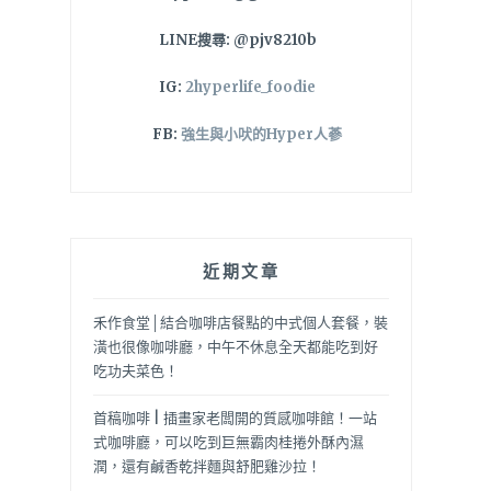
LINE搜尋: @pjv8210b
IG:
2hyperlife_foodie
FB:
強生與小吠的Hyper人蔘
近期文章
禾作食堂│結合咖啡店餐點的中式個人套餐，裝
潢也很像咖啡廳，中午不休息全天都能吃到好
吃功夫菜色！
首稿咖啡 | 插畫家老闆開的質感咖啡館！一站
式咖啡廳，可以吃到巨無霸肉桂捲外酥內濕
潤，還有鹹香乾拌麵與舒肥雞沙拉！