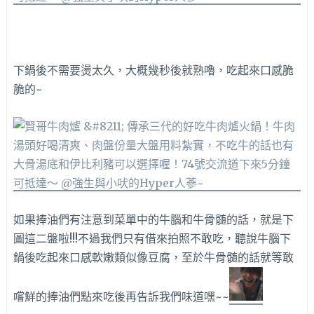
下鍋後不需要燙太久，大概幾秒後就熟嚕，吃起來口感脆
脆的~
如果捧油們有注意到菜單中的牛腦和牛骨髄的話，就是下
圖這二盤啦!!!不過我們只有借來拍照不敢吃，聽說牛腦下
鍋後吃起來口感軟嫩類似像豆腐，至於牛骨髄的話就等敢
嚐鮮的捧油們點來吃後再告訴我們味道嘿~~