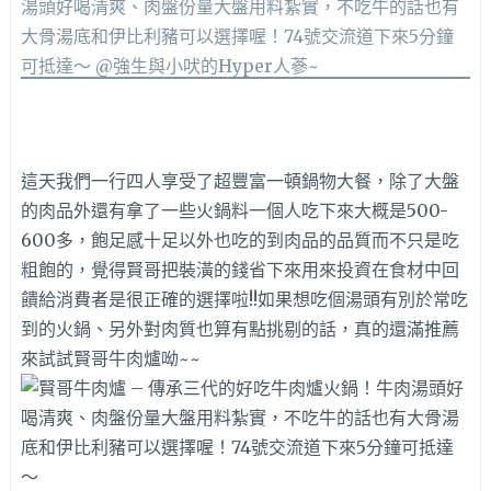
這天我們一行四人享受了超豐富一頓鍋物大餐，除了大盤
的肉品外還有拿了一些火鍋料一個人吃下來大概是500-
600多，飽足感十足以外也吃的到肉品的品質而不只是吃
粗飽的，覺得賢哥把裝潢的錢省下來用來投資在食材中回
饋給消費者是很正確的選擇啦!!如果想吃個湯頭有別於常吃
到的火鍋、另外對肉質也算有點挑剔的話，真的還滿推薦
來試試賢哥牛肉爐呦~~