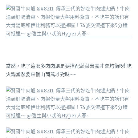
當然，吃了這麼多肉肉還是要搭配蔬菜營養才會均衡呀!!吃
火鍋當然要來個山茼蒿才對味~~