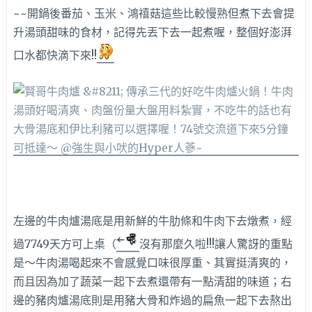
~~開鍋後番茄、玉米、鴻禧菇這些比較慢熟但煮下去會提
升湯頭甜味的食材，記得先丟下去一起煮喔，整個好澎湃
口水都快滴下來!!
左邊的牛肉爐湯底是用新鮮的牛肋條和牛肉下去燉煮，經
過7749天方可上桌（
沒有那麼久啦!!!讓人驚訝的重點
是～牛肉湯喝起來不會感覺口味很厚重、其實挺清爽的，
而且因為加了蔬菜一起下去煮還帶有一點清甜的味道；右
邊的豬肉爐湯底則是用豬大骨和炸過的扁魚一起下去熬出