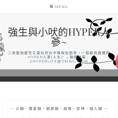
Skip
MENU
to
content
強生與小吠的HYPER人
蔘~
二枚愛拍愛吃又愛玩的台中嗨咖加起來，一起創造過癮的
HYPER人蔘(人生)! →聯絡信箱：
2HYPERLIFE@GMAIL.COM
—
火鍋、壽喜鍋、涮涮鍋、麻辣、炭烤、個人鍋
—