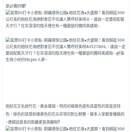
是必備的囉!
炮杖花又名炮竹花、黃金珊瑚，明亮的橘黃色還有具蔓性的莖是其特
色，綠色的莖葉和橘黃色的花朵非常的對比鮮艷，蠻多人家都會種植的
~連綿這麼長的距離更是美翻啦!!