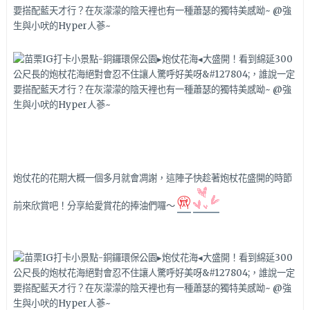
炮仗花的花期大概一個多月就會凋謝，這陣子快趁著炮杖花盛開的時節
前來欣賞吧！分享給愛賞花的捧油們囉～