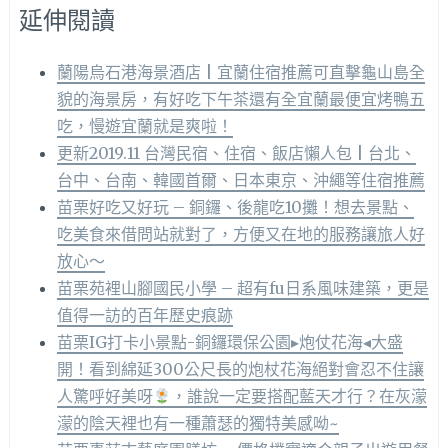
延伸閱讀
蘭陽烏石港海景酒店 | 宜蘭住宿推薦可直擊龜山島全
貌的海景房，有好吃下午茶還有全宜蘭最便宜烤鴨五
吃，慢遊宜蘭就是爽啦！
更新2019.11 台灣民宿、住宿、飯店懶人包 | 台北、
台中、台南、韓國首爾、日本東京、沖繩等住宿推薦
苗栗好吃又好玩 – 銅鑼、後龍吃10攤！想去景點、
吃美食來借問站就對了，方便又在地的服務讓旅人好
放心～
苗栗苑裡山腳國民小學 – 超有fu日系風味建築，更是
值得一訪的百年歷史痕跡
苗栗IG打卡小景點-銅鑼環保公園▸炮仗花海◂大盛
開！看到綿延300公尺長的炮杖花海絕對會忍不住讓
人驚呼好美呀
，誰說一定要搭配藍天才行？在灰濛
濛的陰天裡也有一種蕭瑟的獨特美感呦~