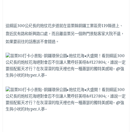
這綿延300公尺長的炮仗花步道就在苗栗縣銅鑼工業區旁119縣道上、
靠近民有路和新興路口處，而且離苗栗另一個熱門景點客家大院不遠，
如果要前往的話應該不會錯過。