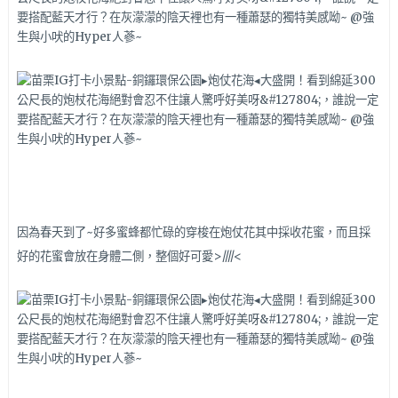
因為春天到了~好多蜜蜂都忙碌的穿梭在炮仗花其中採收花蜜，而且採
好的花蜜會放在身體二側，整個好可愛>////<