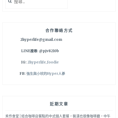
尋
關
鍵
字:
合作聯絡方式
2hyperlife@gmail.com
LINE搜尋: @pjv8210b
IG:
2hyperlife_foodie
FB:
強生與小吠的Hyper人蔘
近期文章
禾作食堂│結合咖啡店餐點的中式個人套餐，裝潢也很像咖啡廳，中午