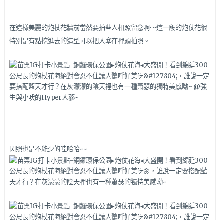
在這樣美麗的炮杖花牆前當然要拍些人相照留念啊～這一段的炮仗花很
特別是有點挖進去的造型可以把人塞在裡頭拍照。
閃照也是不能少的哇哈哈~~