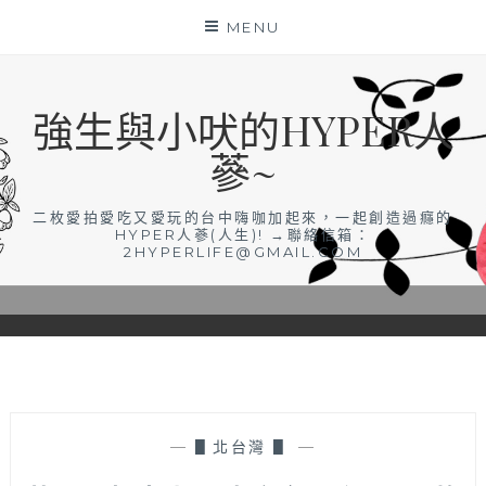
Skip
MENU
to
content
強生與小吠的HYPER人
蔘~
二枚愛拍愛吃又愛玩的台中嗨咖加起來，一起創造過癮的
HYPER人蔘(人生)! →聯絡信箱：
2HYPERLIFE@GMAIL.COM
—
▋北台灣 ▋
—