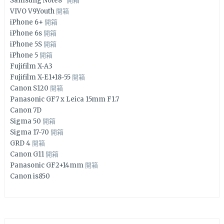
Samsung Note8
開箱
VIVO V9Youth
開箱
iPhone 6+
開箱
iPhone 6s
開箱
iPhone 5S
開箱
iPhone 5
開箱
Fujifilm X-A3
Fujifilm X-E1+18-55
開箱
Canon S120
開箱
Panasonic GF7 x Leica 15mm F1.7
Canon 7D
Sigma 50
開箱
Sigma 17-70
開箱
GRD 4
開箱
Canon G11
開箱
Panasonic GF2+14mm
開箱
Canon is850