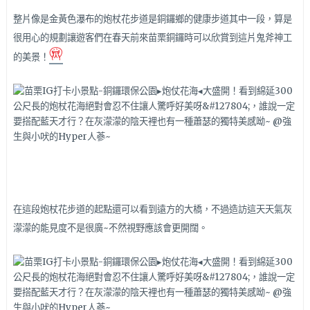
整片像是金黃色瀑布的炮杖花步道是銅鑼鄉的健康步道其中一段，算是
很用心的規劃讓遊客們在春天前來苗栗銅鑼時可以欣賞到這片鬼斧神工
的美景！
在這段炮杖花步道的起點還可以看到遠方的大橋，不過造訪這天天氣灰
濛濛的能見度不是很廣~不然視野應該會更開闊。