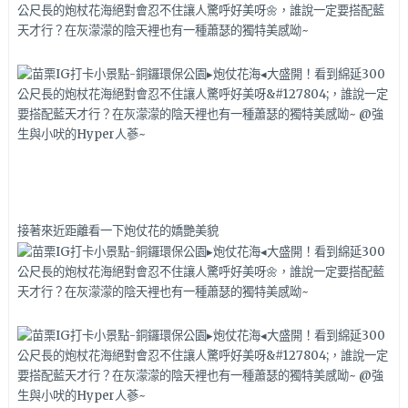
接著來近距離看一下炮仗花的嬌艷美貌