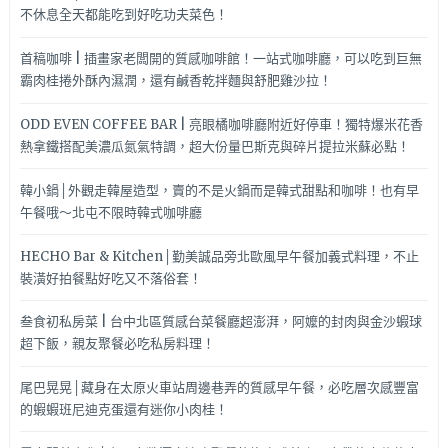
不休息全天都能吃到好吃功夫菜色！
首稿咖啡 | 插畫家老闆開的質感咖啡館！一站式咖啡廳，可以吃到巨無
霸肉桂捲外酥內濕潤，還有鹹香乾拌麵與舒肥雞沙拉！
ODD EVEN COFFEE BAR | 亮眼橘咖啡廳附近好停車！獨特爆米花香
熱拿鐵搭配美濃瓜氮氣特調，超大份量巴斯克與碎片提拉米蘇必點！
韓小鍋│外觀走韓屋造型，賣的不是火鍋而是韓式甜點和咖啡！也有早
午餐哦～北屯不限時韓式咖啡廳
HECHO Bar & Kitchen│勤美誠品旁北歐風早午餐加義式料理，不止
裝潢好拍餐點好吃又不落俗套！
叁食初私房菜 | 台中北區質感台菜餐廳超澎湃，阿嬤的封肉與金沙蝦球
超下飯，親友聚餐必吃私房料理！
尾巴晃晃│藏身在太原火車站周邊巷弄的質感早午餐，必吃層次感豐富
的蝦蝦班尼迪克蛋還有迷你小肉桂！