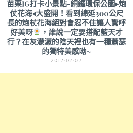
苗栗IG打卡小景點-銅鑼環保公園▸炮
仗花海◂大盛開！看到綿延300公尺
長的炮杖花海絕對會忍不住讓人驚呼
好美呀
，誰說一定要搭配藍天才
行？在灰濛濛的陰天裡也有一種蕭瑟
的獨特美感呦~
2017-02-07