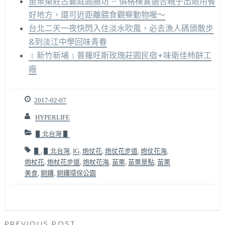
苗栗棗莊古藝庭園膳坊 – 價格樸實適合親子出遊用餐
好地方，還可近距離餵食觀察動物喔～
台北二天一夜快閃入住淡水吹風，必去漁人碼頭散步
&到淡江中學回味青春
﹝新竹新埔﹞普羅旺斯玫瑰莊園民宿+味衛佳杮餅工
廠
2017-02-07
HYPERLIFE
▋北台灣 ▋
▋
,
▋北台灣
,
IG
,
炮仗花
,
炮仗花步道
,
炮仗花海
,
炮杖花
,
炮杖花步道
,
炮杖花海
,
苗栗
,
苗栗景點
,
苗栗
美食
,
銅鑼
,
銅鑼環保公園
PREVIOUS POST