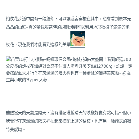
炮仗花步道中間有一段蓬架，可以讓遊客穿梭在其中，也會看到原本光
凸凸的山壁~真的蠻佩服當時的規劃想到可以利用地形種植了滿滿的炮
杖花，現在我們才能看到這樣的美景
雖然當天的天氣是陰天，沒有搭配湛藍晴天的映襯好像有點可惜～但小
吠覺得在灰濛濛的陰天裡拍起來搭配上頭的枯枝，也有另一種蕭瑟的獨
特美感呦。