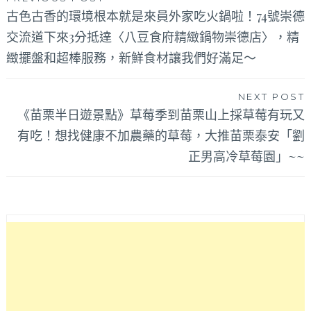
文
古色古香的環境根本就是來員外家吃火鍋啦！74號崇德
章
交流道下來3分抵達〈八豆食府精緻鍋物崇德店〉，精
導
緻擺盤和超棒服務，新鮮食材讓我們好滿足～
覽
NEXT POST
《苗栗半日遊景點》草莓季到苗栗山上採草莓有玩又
有吃！想找健康不加農藥的草莓，大推苗栗泰安「劉
正男高冷草莓園」~~