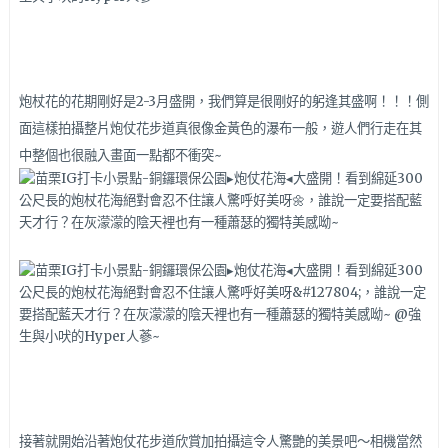
炮杖花的花期剛好是2-3月盛開，我們算是很剛好的躬逢其盛啊！！！側
面這樣拍攝整片炮仗花步道真很像金黃色的瀑布一般，遊人們行走在其
中整個也很融入畫面一點都不衝突~
接著就開始沿著炮仗花步道欣賞加拍攝這令人驚艷的美景吧～相機當然