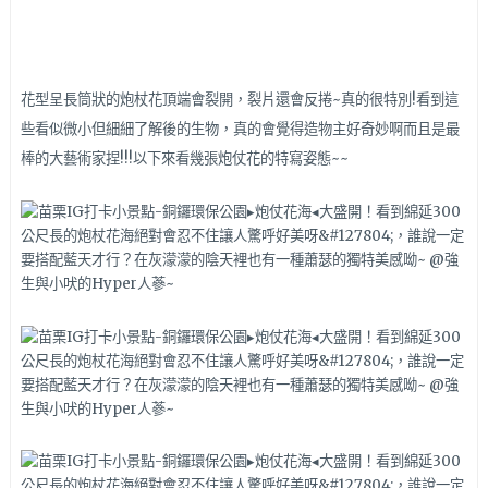
花型呈長筒狀的炮杖花頂端會裂開，裂片還會反捲~真的很特別!看到這
些看似微小但細細了解後的生物，真的會覺得造物主好奇妙啊而且是最
棒的大藝術家捏!!!以下來看幾張炮仗花的特寫姿態~~