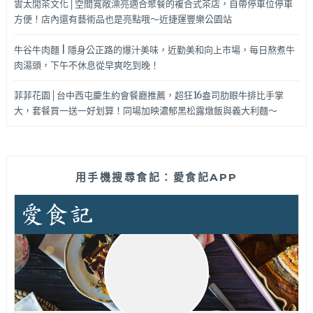
雲太閒茶文化│空間寬敞漂亮適合聚餐的複合式茶店，自帶停車位停車
方便！店內還有藝術品也是亮點哦～近捷運豐樂公園站
牛谷牛肉麵 | 隱身公正路的爆汁美味，近勤美和向上市場，每日熬煮牛
肉湯頭，下午不休息從早爽吃到晚！
菲菲花園│台中西屯慶生約會餐廳推薦，超狂16盎司肋眼牛排比手掌
大，套餐買一送一好划算！同場加映濃郁黑松露燉飯與義大利麵～
用手機搜尋食記：愛食記APP