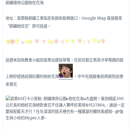
銅鑼環保公園炮仗花海
地址：苗栗縣銅鑼工業區民有路和新興路口，Google Map 直接搜尋
〝銅鑼炮仗花〞即可抵達。
這週末因為教會小組到苗栗出遊採草莓，在前往劉正男高冷草莓園的路
上剛好經過這個壯觀的炮杖花海
，中午吃過飯後就再繞到這裡
來賞花