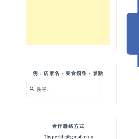
例：店家名、美食類型、景點
搜
尋
關
鍵
字:
合作聯絡方式
2hyperlife@gmail.com