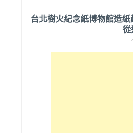
—
台北樹火紀念紙博物館造紙趣!S
從