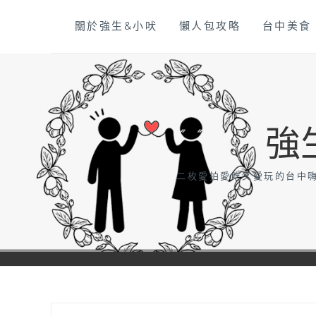
Skip
關於強生&小吠
懶人包攻略
台中美食
to
content
強
二枚愛拍愛吃又愛玩的台中嗨