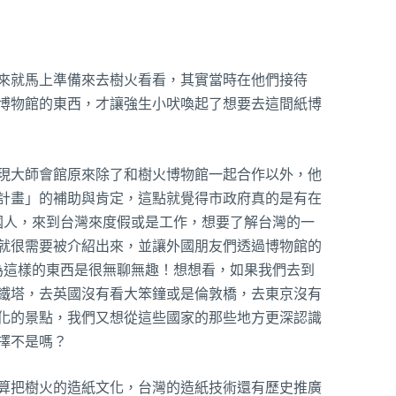
來就馬上準備來去樹火看看，其實當時在他們接待
博物館的東西，才讓強生小吠喚起了想要去這間紙博
現大師會館原來除了和樹火博物館一起合作以外，他
計畫」的補助與肯定，這點就覺得市政府真的是有在
外國人，來到台灣來度假或是工作，想要了解台灣的一
就很需要被介紹出來，並讓外國朋友們透過博物館的
以為這樣的東西是很無聊無趣！想想看，如果我們去到
鐵塔，去英國沒有看大笨鐘或是倫敦橋，去東京沒有
化的景點，我們又想從這些國家的那些地方更深認識
擇不是嗎？
算把樹火的造紙文化，台灣的造紙技術還有歷史推廣