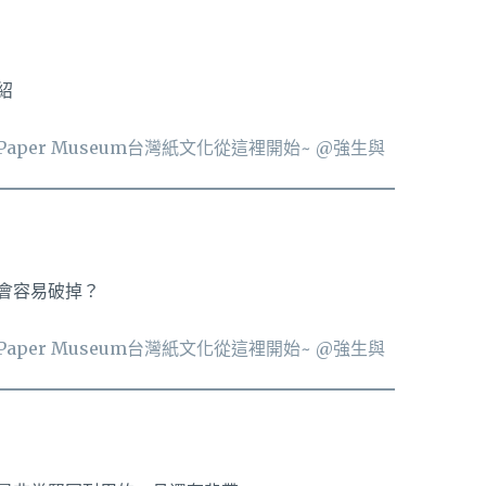
紹
會容易破掉？