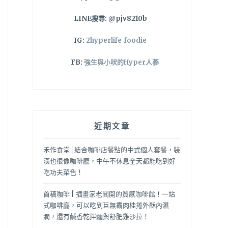
LINE搜尋: @pjv8210b
IG:
2hyperlife_foodie
FB:
強生與小吠的Hyper人蔘
近期文章
禾作食堂│結合咖啡店餐點的中式個人套餐，裝
潢也很像咖啡廳，中午不休息全天都能吃到好
吃功夫菜色！
首稿咖啡 | 插畫家老闆開的質感咖啡館！一站
式咖啡廳，可以吃到巨無霸肉桂捲外酥內濕
潤，還有鹹香乾拌麵與舒肥雞沙拉！