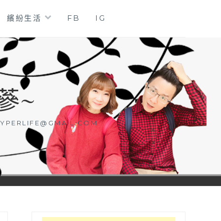
繽紛生活
FB
IG
蔘~
YPERLIFE@GMAIL.COM