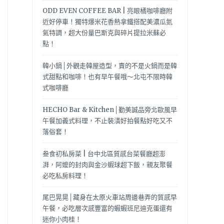
ODD EVEN COFFEE BAR | 亮眼橘咖啡廳附
近好停車！獨特爆米花香熱拿鐵搭配美濃瓜氮
氣特調，超大份量巴斯克與碎片提拉米蘇必
點！
韓小鍋│外觀走韓屋造型，賣的不是火鍋而是韓
式甜點和咖啡！也有早午餐哦～北屯不限時韓
式咖啡廳
HECHO Bar & Kitchen│勤美誠品旁北歐風早
午餐加義式料理，不止裝潢好拍餐點好吃又不
落俗套！
叁食初私房菜 | 台中北區質感台菜餐廳超澎
湃，阿嬤的封肉與金沙蝦球超下飯，親友聚餐
必吃私房料理！
尾巴晃晃│藏身在太原火車站周邊巷弄的質感早
午餐，必吃層次感豐富的蝦蝦班尼迪克蛋還有
迷你小肉桂！