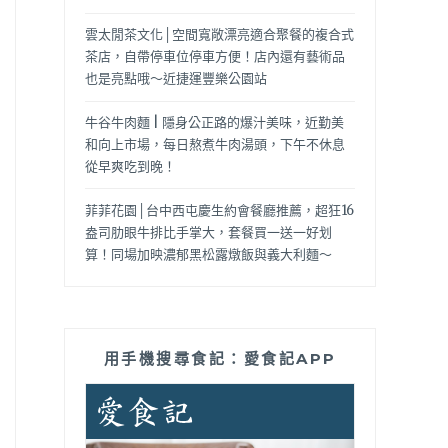
雲太閒茶文化│空間寬敞漂亮適合聚餐的複合式
茶店，自帶停車位停車方便！店內還有藝術品
也是亮點哦～近捷運豐樂公園站
牛谷牛肉麵 | 隱身公正路的爆汁美味，近勤美
和向上市場，每日熬煮牛肉湯頭，下午不休息
從早爽吃到晚！
菲菲花園│台中西屯慶生約會餐廳推薦，超狂16
盎司肋眼牛排比手掌大，套餐買一送一好划
算！同場加映濃郁黑松露燉飯與義大利麵～
用手機搜尋食記：愛食記APP