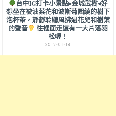
台中IG打卡小景點▸金城武樹◂好
想坐在被油菜花和波斯菊圍繞的樹下
泡杯茶，靜靜聆聽風拂過花兒和樹葉
的聲音
往裡面走還有一大片落羽
松喔！
2017-01-18