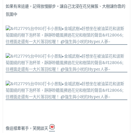
如果有來這邊，記得放慢腳步。讓自己沈浸在花兒擁簇、大樹讓你靠的
氛圍中
像這樣牽著手，笑開談天