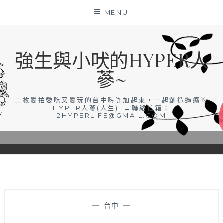
Skip
MENU
to
content
強生與小吠的HYPER人
蔘~
二枚愛拍愛吃又愛玩的台中嗨咖加起來，一起創造過癮的
HYPER人蔘(人生)! →聯絡信箱：
2HYPERLIFE@GMAIL.COM
—
台中
—