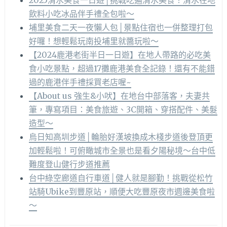
飲料小吃冰品伴手禮全包啦～
埔里美食二天一夜懶人包│景點住宿也一併整理打包
好囉！想輕鬆玩南投埔里就醬玩啦～
【2024鹿港老街半日一日遊】在地人帶路的必吃美
食小吃景點，超過17攤鹿港美食全記錄！還有不能錯
過的鹿港伴手禮採買老店喔~
【About us 強生&小吠】在地台中部落客，夫妻共
筆，專寫項目：美食旅遊、3C開箱、穿搭配件、美髮
造型～
烏日知高圳步道│輪胎好漢坡換成木棧步道後登頂更
加輕鬆啦！可俯瞰城市全景也是看夕陽秘境～台中低
難度登山健行步道推薦
台中綠空廊道自行車道│健人就是腳勤！挑戰從松竹
站騎Ubike到豐原站，順便大吃豐原夜市週邊美食啦
～