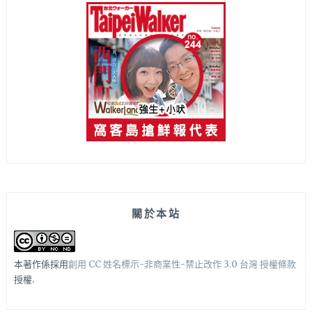
關於本站
本著作係採用
創用 CC 姓名標示-非商業性-禁止改作 3.0 台灣 授權條款
授權.