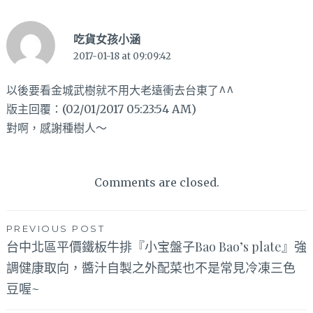
吃貨女孩小涵
2017-01-18 at 09:09:42
以後要看金城武樹就不用大老遠衝去台東了^^
版主回覆：(02/01/2017 05:23:54 AM)
對啊，感謝種樹人～
Comments are closed.
文
PREVIOUS POST
台中北區平價鐵板牛排『小宝盤子Bao Bao’s plate』強
章
調健康取向，醬汁自製之外配菜也不是常見冷凍三色
導
豆喔~
覽