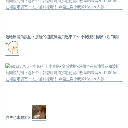
哈哈用廣角鏡拍，邊緣的樹感覺要飛起來了～ 小吠腿兒長喔（吹口哨）
強生也來假掰照