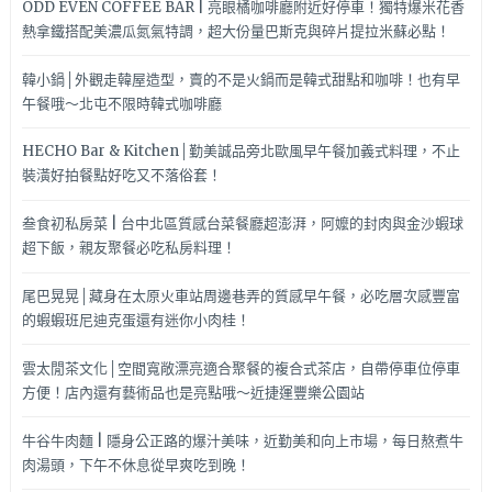
ODD EVEN COFFEE BAR | 亮眼橘咖啡廳附近好停車！獨特爆米花香
熱拿鐵搭配美濃瓜氮氣特調，超大份量巴斯克與碎片提拉米蘇必點！
韓小鍋│外觀走韓屋造型，賣的不是火鍋而是韓式甜點和咖啡！也有早
午餐哦～北屯不限時韓式咖啡廳
HECHO Bar & Kitchen│勤美誠品旁北歐風早午餐加義式料理，不止
裝潢好拍餐點好吃又不落俗套！
叁食初私房菜 | 台中北區質感台菜餐廳超澎湃，阿嬤的封肉與金沙蝦球
超下飯，親友聚餐必吃私房料理！
尾巴晃晃│藏身在太原火車站周邊巷弄的質感早午餐，必吃層次感豐富
的蝦蝦班尼迪克蛋還有迷你小肉桂！
雲太閒茶文化│空間寬敞漂亮適合聚餐的複合式茶店，自帶停車位停車
方便！店內還有藝術品也是亮點哦～近捷運豐樂公園站
牛谷牛肉麵 | 隱身公正路的爆汁美味，近勤美和向上市場，每日熬煮牛
肉湯頭，下午不休息從早爽吃到晚！