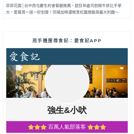
菲菲花園│台中西屯慶生約會餐廳推薦，超狂16盎司肋眼牛排比手掌
大，套餐買一送一好划算！同場加映濃郁黑松露燉飯與義大利麵～
用手機搜尋食記：愛食記APP