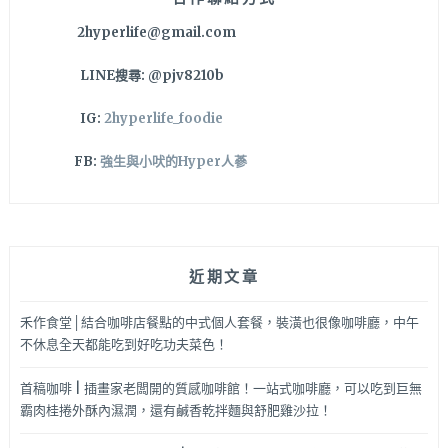
2hyperlife@gmail.com
LINE搜尋: @pjv8210b
IG:
2hyperlife_foodie
FB:
強生與小吠的Hyper人蔘
近期文章
禾作食堂│結合咖啡店餐點的中式個人套餐，裝潢也很像咖啡廳，中午
不休息全天都能吃到好吃功夫菜色！
首稿咖啡 | 插畫家老闆開的質感咖啡館！一站式咖啡廳，可以吃到巨無
霸肉桂捲外酥內濕潤，還有鹹香乾拌麵與舒肥雞沙拉！